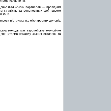
иродних біотопів.
редньо італійським партнерам — провідним
ом та якістю запропонованих ідей, високо
ї зони.
нсова підтримка від міжнародних донорів.
їнська молодь має європейське екологічне
одні! Вітаємо команду «Юних екологів» та