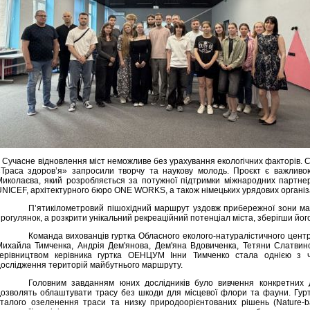
Сучасне відновлення міст неможливе без урахування екологічних факторів. 
«Траса здоров’я» запросили творчу та наукову молодь. Проєкт є важлив
Миколаєва, який розробляється за потужної підтримки міжнародних партнері
UNICEF, архітектурного бюро ONE WORKS, а також німецьких урядових організа
П’ятикілометровий пішохідний маршрут уздовж прибережної зони має
рогулянок, а розкрити унікальний рекреаційний потенціал міста, зберігши йог
Команда вихованців гуртка Обласного еколого-натуралістичного центру
Михайла Тимченка, Андрія Дем'янова, Дем'яна Вдовиченка, Тетяни Слатвинс
керівництвом керівника гуртка ОЕНЦУМ Інни Тимченко стала однією з ч
дослідження територій майбутнього маршруту.
Головним завданням юних дослідників було вивчення конкретних 
дозволять облаштувати трасу без шкоди для місцевої флори та фауни. Гурт
сталого озеленення траси та низку природоорієнтованих рішень (Nature-ba