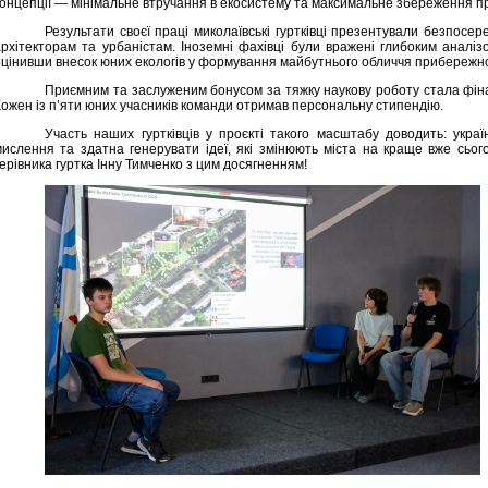
концепції — мінімальне втручання в екосистему та максимальне збереження пр
Результати своєї праці миколаївські гуртківці презентували безпосе
архітекторам та урбаністам. Іноземні фахівці були вражені глибоким аналіз
оцінивши внесок юних екологів у формування майбутнього обличчя прибережно
Приємним та заслуженим бонусом за тяжку наукову роботу стала фіна
Кожен із п’яти юних учасників команди отримав персональну стипендію.
Участь наших гуртківців у проєкті такого масштабу доводить: укра
мислення та здатна генерувати ідеї, які змінюють міста на краще вже сьог
ерівника гуртка Інну Тимченко з цим досягненням!