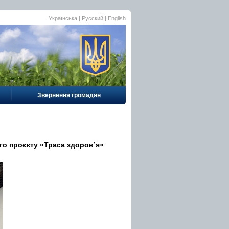
Українська |
Русский
|
English
Звернення громадян
о проєкту «Траса здоров’я»