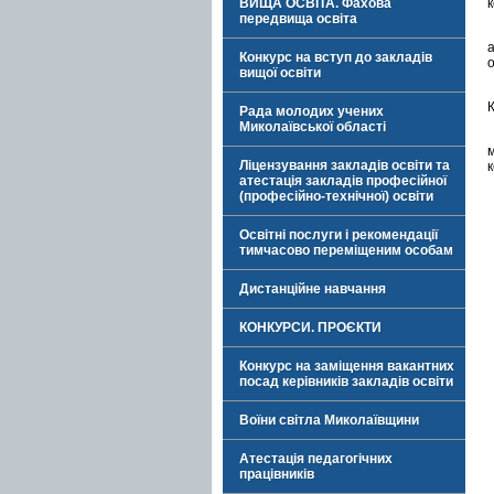
ВИЩА ОСВІТА. Фахова
передвища освіта
Конкурс на вступ до закладів
вищої освіти
Рада молодих учених
Миколаївської області
Ліцензування закладів освіти та
к
атестація закладів професійної
(професійно-технічної) освіти
Освітні послуги і рекомендації
тимчасово переміщеним особам
Дистанційне навчання
КОНКУРСИ. ПРОЄКТИ
Конкурс на заміщення вакантних
посад керівників закладів освіти
Воїни світла Миколаївщини
Атестація педагогічних
працівників