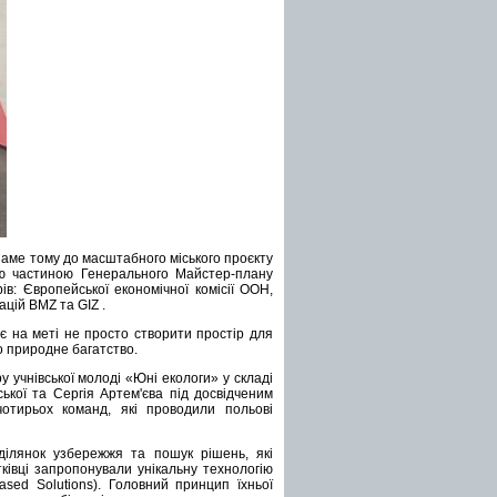
Саме тому до масштабного міського проєкту
ою частиною Генерального Майстер-плану
в: Європейської економічної комісії ООН,
цій BMZ та GIZ .
 на меті не просто створити простір для
о природне багатство.
 учнівської молоді «Юні екологи» у складі
ької та Сергія Артем'єва під досвідченим
отирьох команд, які проводили польові
ділянок узбережжя та пошук рішень, які
ківці запропонували унікальну технологію
sed Solutions). Головний принцип їхньої