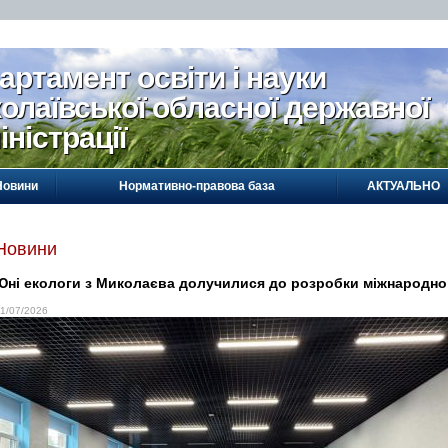
артамент освіти і науки
олаївської обласної державної
іністрації
Новини
Нормативно-правова база
АКТУАЛЬНО
Новини
Юні екологи з Миколаєва долучилися до розробки міжнародног
1/07/2026