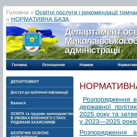
Головна »
Освітні послуги і рекомендації тим
»
НОРМАТИВНА БАЗА
Департамент осві
Миколаївської о
адміністрації
Головна
Оголошення
Новини
Нормативн
ДЕПАРТАМЕНТ
НОРМАТИВН
Доступ до публічної інформації
Розпорядження в
Вакансії
державної політи
2025 року та затве
ОСВІТА та трудове законодавство
В УМОВАХ ВОЄННОГО СТАНУ.
у 2023—2025 рока
РОДИНАМ ЗАХИСНИКІВ
Розпорядження 
БЕЗПЕЧНЕ ОСВІТНЄ