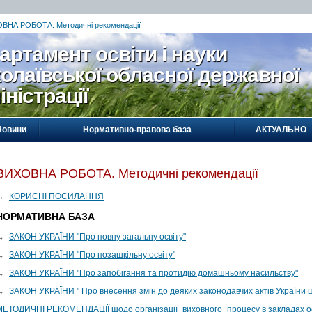
ВНА РОБОТА. Методичні рекомендації
артамент освіти і науки
олаївської обласної державної
іністрації
Новини
Нормативно-правова база
АКТУАЛЬНО
ВИХОВНА РОБОТА. Методичні рекомендації
→
КОРИСНІ ПОСИЛАННЯ
НОРМАТИВНА БАЗА
→
ЗАКОН УКРАЇНИ "Про повну загальну освіту"
→
ЗАКОН УКРАЇНИ "Про позашкільну освіту"
→
ЗАКОН УКРАЇНИ "Про запобігання та протидію домашньому насильству"
→
ЗАКОН УКРАЇНИ " Про внесення змін до деяких законодавчих актів України щ
МЕТОДИЧНІ РЕКОМЕНДАЦІЇ щодо організації_виховного_процесу в закладах о