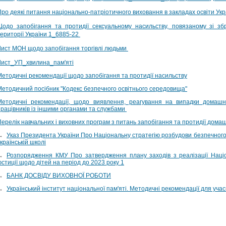
Про деякі питання національно-патріотичного виховання в закладах освіти У
Щодо запобігання та протидії сексуальному насильству, повязаному зі зб
території України 1_6885-22
Лист МОН щодо запобігання торгівлі людьми
Лист_УП_хвилина_пам'яті
Методичні рекомендації щодо запобігання та протидії насильству
Методичний посібник "Кодекс безпечного освітнього середовища"
Методичні рекомендації, щодо виявлення, реагування на випадки домашньо
працівників із іншими органами та службами
Перелік навчальних і виховних програм з питань запобігання та протидії дом
→
Указ Президента України Про Національну стратегію розбудови безпечного 
країнській школі
→
Розпорядження КМУ Про затвердження плану заходів з реалізації Націо
стиції щодо дітей на період до 2023 року 1
→
БАНК ДОСВІДУ ВИХОВНОЇ РОБОТИ
→
Український інститут національної пам'яті. Методичні рекомендації для учас