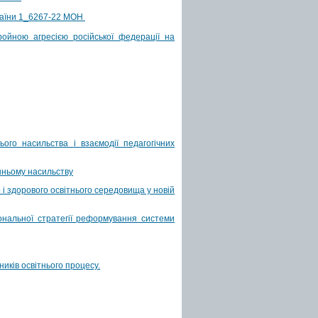
країни 1_6267-22 МОН
ройною агресією російської федерації на
го насильства і взаємодії педагогічних
ашньому насильству
і здорового освітнього середовища у новій
нальної стратегії реформування системи
ників освітнього процесу.