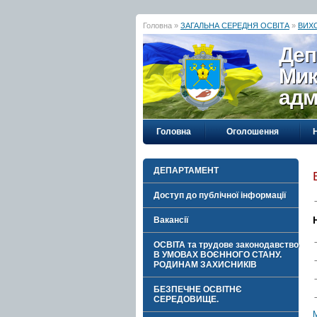
Головна »
ЗАГАЛЬНА СЕРЕДНЯ ОСВІТА
»
ВИХО
Деп
Мик
адм
Головна
Оголошення
ДЕПАРТАМЕНТ
Доступ до публічної інформації
Вакансії
ОСВІТА та трудове законодавство
В УМОВАХ ВОЄННОГО СТАНУ.
РОДИНАМ ЗАХИСНИКІВ
БЕЗПЕЧНЕ ОСВІТНЄ
СЕРЕДОВИЩЕ.