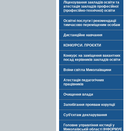
Ліцензування закладів освіти та
атестація закладів професійної
(професійно-технічної) освіти
Освітні послуги і рекомендації
тимчасово переміщеним особам
Дистанційне навчання
КОНКУРСИ. ПРОЄКТИ
Конкурс на заміщення вакантних
посад керівників закладів освіти
Воїни світла Миколаївщини
Атестація педагогічних
працівників
Очищення влади
Запобігання проявам корупції
Суб’єктам декларування
Головне управління юстиції у
Миколаївській області ІНФОРМУЄ