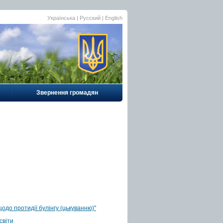
Українська |
Русский
|
English
Звернення громадян
одо протидії булінгу (цькуванню)"
світи