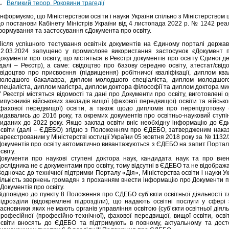
→
Великий терор. Роковини трагедії
нформуємо, що Міністерством освіти і науки України спільно з Міністерством
до постанови Кабінету Міністрів України від 4 листопада 2022 р. № 1242 ре
формування та застосування єДокумента про освіту.
Після успішного тестування освітніх документів на Єдиному порталі держав
22.03.2024 запущено у промислове використання застосунок єДокумент пр
документи про освіту, що містяться в Реєстрі документів про освіту Єдиної д
(далі – Реєстр), а саме: свідоцтво про базову середню освіту, атестат/сві
свідоцтво про присвоєння (підвищення) робітничої кваліфікації, диплом кв
молодшого бакалавра, диплом молодшого спеціаліста, диплом молодшог
спеціаліста, диплом магістра, диплом доктора філософії та диплом доктора м
 Реєстрі містяться відомості та дані про Документи про освіту, виготовлені о
ипускників військових закладів вищої (фахової передвищої) освіти та військ
(фахової передвищої) освіти, а також щодо дипломів про перепідготовку (
видавались до 2016 року, та окремих документів про освітньо-науковий ступі
виданих до 2022 року. Якщо заклад освіти вніс необхідну інформацію до Єд
освіти (далі – ЄДЕБО) згідно з Положенням про ЄДЕБО, затвердженим нака
зареєстрованим у Міністерстві юстиції України 05 жовтня 2018 року за № 1132
Документів про освіту автоматично вивантажуються з ЄДЕБО на запит Порталу
світу.
Документи про наукові ступені доктора наук, кандидата наук та про вче
ослідника не є документами про освіту, тому відсутні в ЄДЕБО та не відобража
Водночас до технічної підтримки Порталу «Дія», Міністерства освіти і науки 
кількість звернень громадян з проханням внести інформацію про Документи 
Документів про освіту.
Відповідно до пункту 8 Положення про ЄДЕБО суб’єкти освітньої діяльності та
підрозділи (відокремлені підрозділи), що надають освітні послуги у сфері 
асновники яких не мають органів управління освітою (суб’єкти освітньої діял
професійної (професійно-технічної), фахової передвищої, вищої освіти, осв
освіти вносять до ЄДЕБО та підтримують в повному, актуальному та досто