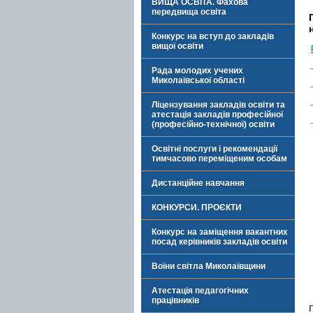
ВИЩА ОСВІТА. Фахова
передвища освіта
Конкурс на вступ до закладів
вищої освіти
Рада молодих учених
Миколаївської області
Ліцензування закладів освіти та
атестація закладів професійної
(професійно-технічної) освіти
Освітні послуги і рекомендації
тимчасово переміщеним особам
Дистанційне навчання
КОНКУРСИ. ПРОЄКТИ
Конкурс на заміщення вакантних
посад керівників закладів освіти
Воїни світла Миколаївщини
Атестація педагогічних
працівників