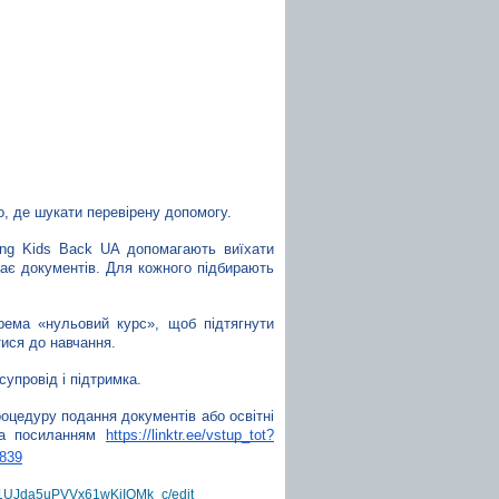
о, де шукати перевірену допомогу.
ing Kids Back UA допомагають виїхати 
є документів. Для кожного підбирають 
рема «нульовий курс», щоб підтягнути 
тися до навчання.
супровід і підтримка.
оцедуру подання документів або освітні 
за посиланням 
https://linktr.ee/vstup_tot?
2839
l11UJda5uPVVx61wKjIQMk_c/edit