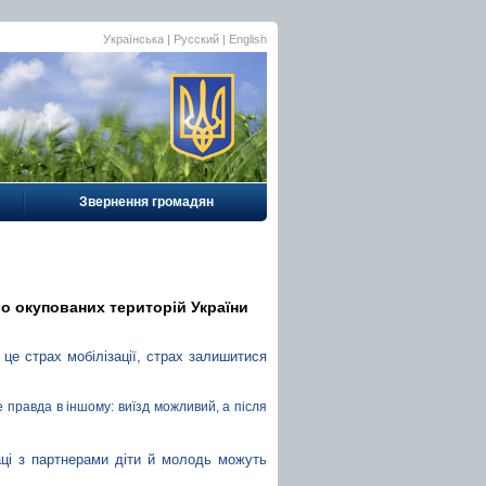
Українська |
Русский
|
English
Звернення громадян
во окупованих територій України
це страх мобілізації, страх залишитися 
правда в іншому: виїзд можливий, а після 
аці з партнерами діти й молодь можуть 