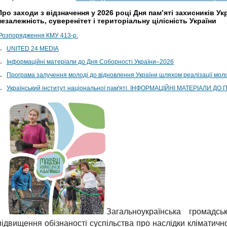
Про заходи з відзначення у 2026 році Дня пам’яті захисників Укр
незалежність, суверенітет і територіальну цілісність України
Розпорядження КМУ 413-р.
→
UNITED 24 MEDIA
→
Інформаційні матеріали до Дня Соборності України–2026
→
Програма залучення молоді до відновлення України шляхом реалізації моло
→
Український інститут національної пам'яті. ІНФОРМАЦІЙНІ МАТЕРІАЛИ ДО
Загальноукраїнська громадсь
підвищення обізнаності суспільства про наслідки кліматичної