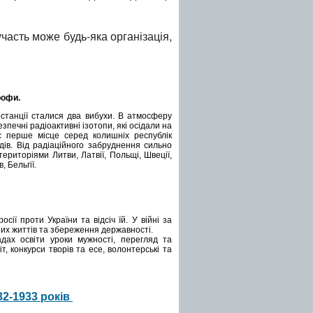
часть може будь-яка організація,
рофи.
останції сталися два вибухи. В атмосферу
зпечні радіоактивні ізотопи, які осідали на
є перше місце серед колишніх республік
ів. Від радіаційного забруднення сильно
ериторіями Литви, Латвії, Польщі, Швеції,
, Бельгії.
ії проти України та відсіч їй. У війні за
их життів та збереження державності.
дах освіти уроки мужності, перегляд та
, конкурси творів та есе, волонтерські та
32-1933 років