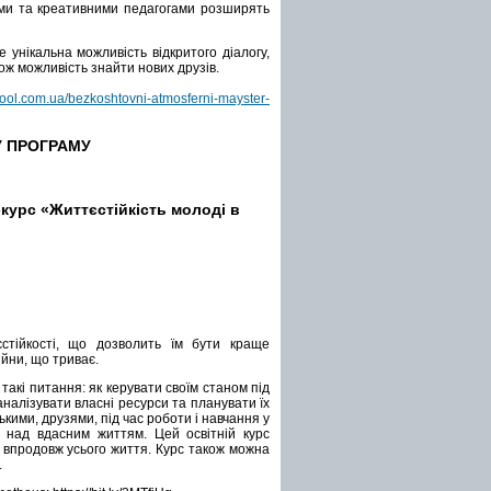
ьми та креативними педагогами розширять
 унікальна можливість відкритого діалогу,
кож можливість знайти нових друзів.
ol.com.ua/bezkoshtovni-atmosferni-mayster-
 ПРОГРАМУ
курс «Життєстійкість молоді в
стійкості, що дозволить їм бути краще
ійни, що триває.
 такі питання: як керувати своїм станом під
аналізувати власні ресурси та планувати їх
кими, друзями, під час роботи і навчання у
лю над вдасним життям.
Цей освітній курс
 і впродовж усього життя. Курс також можна
.