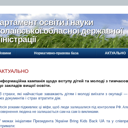
артамент освіти і науки
олаївської обласної державної
іністрації
Новини
Нормативно-правова база
АКТУАЛЬНО
АКТУАЛЬНО
Інформаційна кампанія щодо вступу дітей та молоді з тимчасо
до закладів вищої освіти.
3 страхи, які найчастіше заважають дітям і молоді виїхати з окупації — 
без документів і страх втратити дім.
Росія роками підживлює ці міфи, щоб люди залишалися під контролем РФ. Але 
повернення людина не залишається сам на сам із викликами.
У межах ініціативи Президента України Bring Kids Back UA та у співпр
отримати: