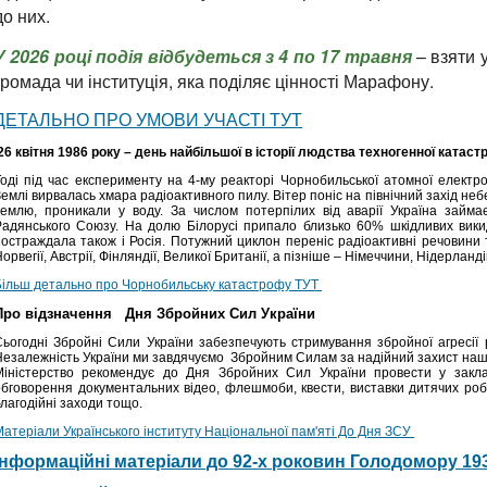
до них.
У 2026 році подія відбудеться з 4 по 17 травня
– взяти у
громада чи інституція, яка поділяє цінності Марафону.
ДЕТАЛЬНО ПРО УМОВИ УЧАСТІ ТУТ
26 квітня 1986 року – день найбільшої в історії людства техногенної катаст
Тоді під час експерименту на 4-му реакторі Чорнобильської атомної електр
емлі вирвалась хмара радіоактивного пилу. Вітер поніс на північний захід небе
землю, проникали у воду. За числом потерпілих від аварії Україна займа
Радянського Союзу. На долю Білорусі припало близько 60% шкідливих викид
постраждала також і Росія. Потужний циклон переніс радіоактивні речовини т
орвегії, Австрії, Фінляндії, Великої Британії, а пізніше – Німеччини, Нідерландів
Більш детально про Чорнобильську катастрофу ТУТ
Про відзначення Дня Збройних Сил України
Сьогодні Збройні Сили України забезпечують стримування збройної агресії рос
Незалежність України ми завдячуємо Збройним Силам за надійний захист наш
Міністерство рекомендує до Дня Збройних Сил України провести у закла
обговорення документальних відео, флешмоби, квести, виставки дитячих робіт
лагодійні заходи тощо.
Матеріали Українського інституту Національної пам'яті До Дня ЗСУ
Інформаційні матеріали до 92-х роковин Голодомору 19