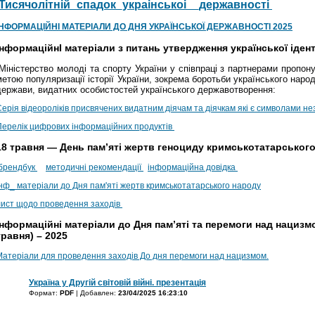
Тисячолітній_спадок_украінськоі__державності
ІНФОРМАЦІЙНІ МАТЕРІАЛИ ДО ДНЯ УКРАЇНСЬКОЇ ДЕРЖАВНОСТІ 2025
ІнформаційнІ матеріали з питань утвердження української іден
Міністерство молоді та спорту України у співпраці з партнерами пропон
метою популяризації історії України, зокрема боротьби українського наро
держави, видатних особистостей українського державотворення:
ерія відеороліків присвячених видатним діячам та діячкам які є символами нез
Перелік цифрових інформаційних продуктів
18 травня — День пам’яті жертв геноциду кримськотатарськог
брендбук
методичні рекомендації
інформаційна довідка
інф_ матеріали до Дня пам'яті жертв кримськотатарського народу
лист щодо проведення заходів
Інформаційні матеріали до Дня пам’яті та перемоги над нацизмо
травня) – 2025
Матеріали для проведення заходів До дня перемоги над нацизмом.
Україна у Другій світовій війні. презентація
Формат:
PDF
| Добавлен:
23/04/2025 16:23:10