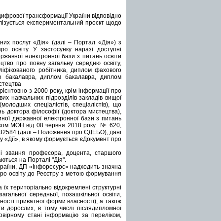
 цифрової трансформації України відповідно
алізується експериментальний проєкт щодо
них послуг «Дія» (далі – Портал «Дія») з
о освіту. У застосунку наразі доступні
ержавної електронної бази з питань освіти
доцтво про повну загальну середню освіту,
аліфікованого робітника, диплом фахового
о бакалавра, диплом бакалавра, диплом
истецтва
рієнтовно з 2000 року, крім інформації про
ових навчальних підрозділів закладів вищої
молодших спеціалістів, спеціалістів), що
нь доктора філософії (доктора мистецтва),
иної державної електронної бази з питань
зом МОН від 08 червня 2018 року № 620,
/32584 (далі – Положення про ЄДЕБО), дані
 «Дії», в якому формується єДокумент про
ні звання професора, доцента, старшого
ються на Порталі "Дія".
України, ДП «Інфоресурс» надходить значна
про освіту до Реєстру з метою формування
 їх територіально відокремлені структурні
загальної середньої, позашкільної освіти,
ьності приватної форми власності), а також
іти дорослих, в тому числі післядипломної
вірному стані інформацію за переліком,