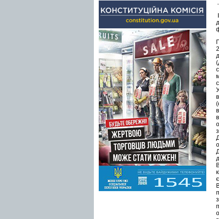
І
У
в
о
д
є
з