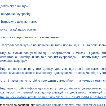
- допомогу з виїздом;
- юридичний супровід;
-підтримку з документами;
-консультації щодо освіти
 допомогу з адаптацією після повернення.
У каруселі розвінчуємо найпоширеніші міфи про виїзд з ТОТ та пояснюєм
Якщо ви тільки плануєте виїзд — звертайтеся. У межах ініціативи Br
безкоштовно, конфіденційно та з повним супроводом — навіть якщо нема
безпечний маршрут.
Якщо ви не готові вступати одразу, доступні підготовчі програми, зок
знання з українознавчого компоненту, адаптуватися та спокійно підготува
Вступ і навчання не потрібно проходити самостійно — на кожному етапі є 
Якщо вам потрібна інформація про вступ до українських університетів, пр
можливості — звертайтесь до організацій та державних інституцій 
utm_source=linktree_profile_share&ltsid=7dc7c817-378f-495b-8443-61fc4a80
Матеріали за посиланням:
docs.google.com/document/d/1btr0-09PXrzlSscTwjD