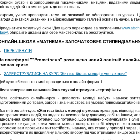
Корисні зустрічі із запрошеними письменниками, митцями, видатними люд
вітогляд дітей та змотивують до нових знань.
Зокрема, учням пропонують теми, які зазвичай не обговорюють на уроках. Це
агода дізнатися цікавинки з найрізноманітніших галузей освіти та науки, а та
Приєднатися можуть усі охочі! Для цього переходьте за посиланням
www.atscho
lasy/
, обирайте цікавий для себе майстер-клас та реєструйтеся.
ОНЛАЙН-ШКОЛА «MATHEMA» ЗАПОЧАТКОВУЄ СТИПЕНДІАЛЬНУ
→
ПЕРЕГЛЯНУТИ
На платформі ""Prometheus" розміщено новий освітній онлайн-
умовах криз»
→
ЗАРЕЄСТРУВАТИСЬ НА КУРС "Життєстійкість молоді в умовах криз"
Цей курс є безкоштовним і проводиться в онлайн форматі.
Після завершення навчання його слухачі отримують сертифікати.
Мета освітнього онлайн-курсу - допомогти молоді набути навичок життє
ідготовленими до травм, загроз і значних стресів в умовах повномасштабної в
Освітній онлайн-курс
«Життєстійкість молоді в умовах криз»
дає відповіді на
ас травматичних подій; як надавати психологічну допомогу собі та іншим; як 
ідновлення, коли це потрібно; що потрібно, щоб впевнено комунікувати з близь
стресових ситуаціях; яким чином можна повертати собі відчуття контро
опоможе вам прокачати життєстійкість, навичку, яка стане у пригоді і зараз,
икористовувати як дисципліну вільного вибору під час отримання вищої освіти