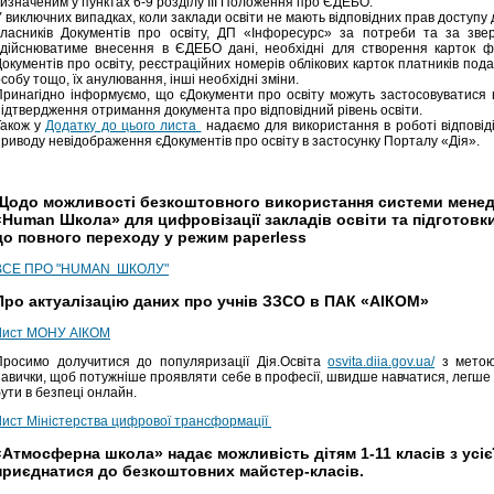
визначеним у пунктах 6-9 розділу III Положення про ЄДЕБО.
У виключних випадках, коли заклади освіти не мають відповідних прав доступ
власників Документів про освіту, ДП «Інфоресурс» за потреби та за звер
здійснюватиме внесення в ЄДЕБО дані, необхідні для створення карток фі
окументів про освіту, реєстраційних номерів облікових карток платників подат
собу тощо, їх анулювання, інші необхідні зміни.
Принагідно інформуємо, що єДокументи про освіту можуть застосовуватися в
підтвердження отримання документа про відповідний рівень освіти.
Також у
Додатку до цього листа
надаємо для використання в роботі відповід
приводу невідображення єДокументів про освіту в застосунку Порталу «Дія».
Щодо можливості безкоштовного використання системи менед
«Human Школа» для цифровізації закладів освіти та підготовки
до повного переходу у режим paperless
ВСЕ ПРО "HUMAN ШКОЛУ"
Про актуалізацію даних про учнів ЗЗСО в ПАК «АІКОМ»
Лист МОНУ АІКОМ
Просимо долучитися до популяризації Дія.Освіта
osvita.diia.gov.ua/
з метою
авички, щоб потужніше проявляти себе в професії, швидше навчатися, легше с
бути в безпеці онлайн.
Лист Міністерства цифрової трансформації
«Атмосферна школа» надає можливість дітям 1-11 класів з усієї 
приєднатися до безкоштовних майстер-класів.