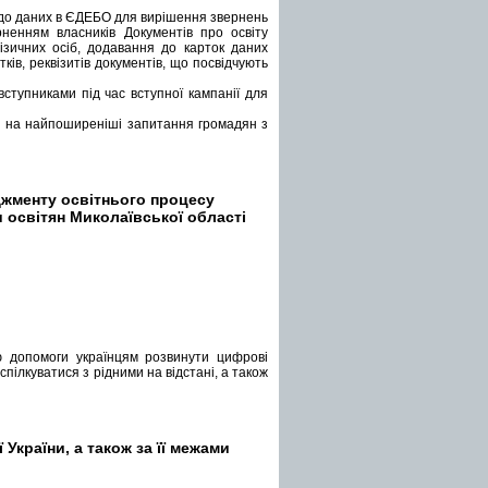
у до даних в ЄДЕБО для вирішення звернень
ненням власників Документів про освіту
зичних осіб, додавання до карток даних
ків, реквізитів документів, що посвідчують
ступниками під час вступної кампанії для
і на найпоширеніші запитання громадян з
жменту освітнього процесу
 освітян Миколаївської області
 допомоги українцям розвинути цифрові
пілкуватися з рідними на відстані, а також
України, а також за її межами