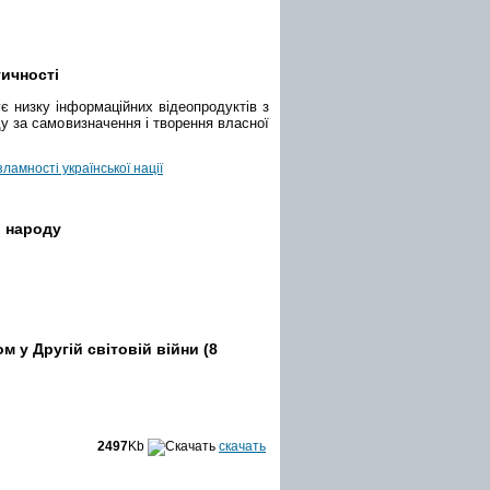
тичності
ує низку інформаційних відеопродуктів з
ду за самовизначення і творення власної
ламності української нації
о народу
м у Другій світовій війни (8
2497
Kb
скачать