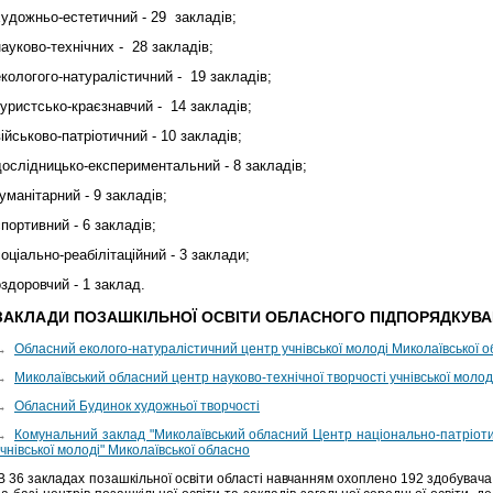
художньо-естетичний - 29 закладів;
науково-технічних - 28 закладів;
екологого-натуралістичний - 19 закладів;
туристсько-краєзнавчий - 14 закладів;
військово-патріотичний - 10 закладів;
дослідницько-експериментальний - 8 закладів;
гуманітарний - 9 закладів;
спортивний - 6 закладів;
соціально-реабілітаційний - 3 заклади;
оздоровчий - 1 заклад.
ЗАКЛАДИ ПОЗАШКІЛЬНОЇ ОСВІТИ ОБЛАСНОГО ПІДПОРЯДКУВ
→
Обласний еколого-натуралістичний центр учнівської молоді Миколаївської о
→
Миколаївський обласний центр науково-технічної творчості учнівської молод
→
Обласний Будинок художньої творчості
→
Комунальний заклад "Миколаївський обласний Центр національно-патріоти
чнівської молоді" Миколаївської обласно
В 36 закладах позашкільної освіти області навчанням охоплено 192 здобувача