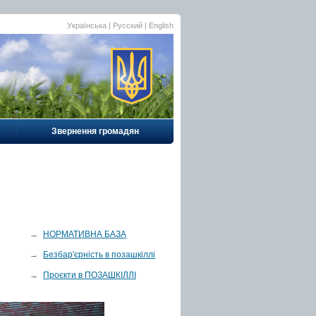
Українська |
Русский
|
English
Звернення громадян
→
НОРМАТИВНА БАЗА
→
Безбар'єрність в позашкіллі
→
Проєкти в ПОЗАШКІЛЛІ