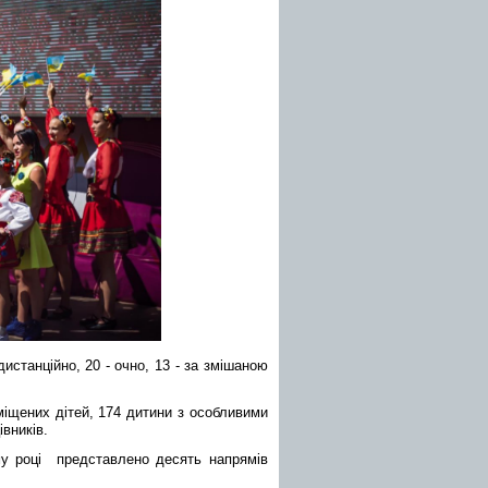
дистанційно, 20 - очно, 13 - за змішаною
іщених дітей, 174 дитини з особливими
вників.
ому році
представлен
о десять
напрям
ів