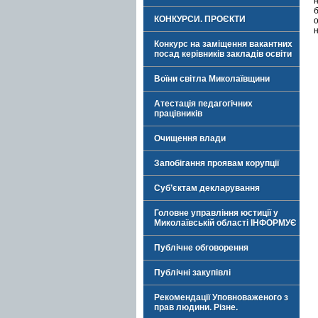
КОНКУРСИ. ПРОЄКТИ
Конкурс на заміщення вакантних
посад керівників закладів освіти
Воїни світла Миколаївщини
Атестація педагогічних
працівників
Очищення влади
Запобігання проявам корупції
Суб’єктам декларування
Головне управління юстиції у
Миколаївській області ІНФОРМУЄ
Публічне обговорення
Публічні закупівлі
Рекомендації Уповноваженого з
прав людини. Різне.