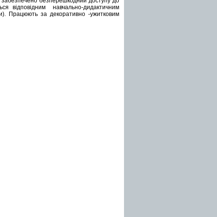
 де забезпечено безперешкодний доступу до
ся відповідним навчально-дидактичним
и). Працюють за декоративно -ужитковим