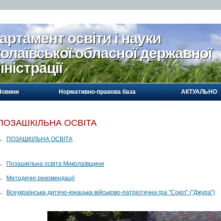
артамент освіти і науки
олаївської обласної державної
іністрації
Новини
Нормативно-правова база
АКТУАЛЬНО
ПОЗАШКІЛЬНА ОСВІТА
→
ПОЗАШКІЛЬНА ОСВІТА
→
Позашкільна освіта Миколаївщини
→
Методичні рекомендації
→
Всеукраїнська дитячо-юнацька військово-патріотична гра "Сокіл" ("Джура")