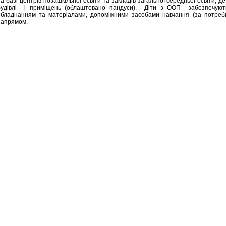
на базі центрів позашкільної освіти та закладів загальної середньої освіти,
будівлі і приміщень (облаштовано пандуси). Діти з ООП забезпечують
обладнанням та матеріалами, допоміжними засобами навчання (за потреб
напрямом.