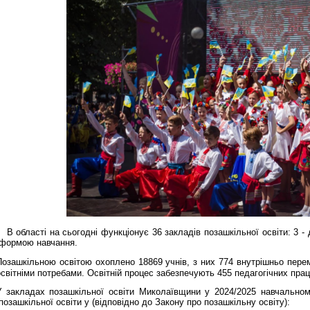
В області на сьогодні функціонує 36 закладів позашкільної освіти: 3 - 
формою навчання.
Позашкільною освітою охоплено 18869 учнів, з них
774 внутрішньо перем
освітніми потребами.
Освітній процес забезпечують 455 педагогічних праці
У закладах позашкільної освіти Миколаївщини у 2024/2025 навчальн
позашкільної освіти у (відповідно до Закону про позашкільну освіту)
: