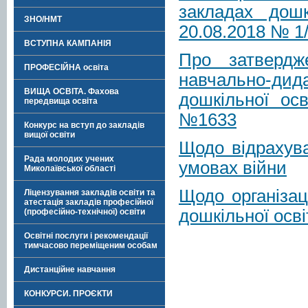
закладах дошк
ЗНО/НМТ
20.08.2018 № 1
ВСТУПНА КАМПАНІЯ
Про затвердж
ПРОФЕСІЙНА освіта
навчально-ди
ВИЩА ОСВІТА. Фахова
дошкільної осв
передвища освіта
№1633
Конкурс на вступ до закладів
вищої освіти
Щодо відрахува
Рада молодих учених
умовах війни
Миколаївської області
Щодо організац
Ліцензування закладів освіти та
атестація закладів професійної
дошкільної осві
(професійно-технічної) освіти
Освітні послуги і рекомендації
тимчасово переміщеним особам
Дистанційне навчання
КОНКУРСИ. ПРОЄКТИ