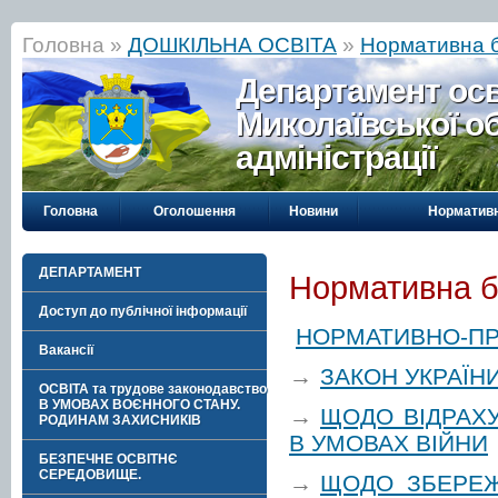
Головна »
ДОШКІЛЬНА ОСВІТА
»
Нормативна 
Департамент осві
Миколаївської о
адміністрації
Головна
Оголошення
Новини
Нормативн
ДЕПАРТАМЕНТ
Нормативна б
Доступ до публічної інформації
НОРМАТИВНО-ПР
Вакансії
→
ЗАКОН УКРАЇНИ
ОСВІТА та трудове законодавство
В УМОВАХ ВОЄННОГО СТАНУ.
→
ЩОДО ВІДРАХУ
РОДИНАМ ЗАХИСНИКІВ
В УМОВАХ ВІЙНИ
БЕЗПЕЧНЕ ОСВІТНЄ
СЕРЕДОВИЩЕ.
→
ЩОДО ЗБЕРЕЖ