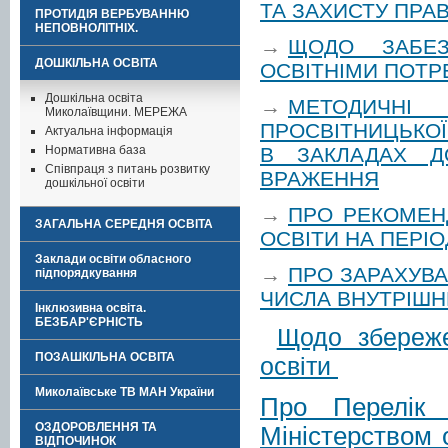
ТА ЗАХИСТУ ПРАВ
ПРОТИДІЯ ВЕРБУВАННЮ
НЕПОВНОЛІТНІХ.
→
ЩОДО ЗАБЕЗ
ДОШКІЛЬНА ОСВІТА
ОСВІТНІМИ ПОТ
Дошкільна освіта
→
МЕТОДИЧНІ
Миколаївщини. МЕРЕЖА
ПРОСВІТНИЦЬКОЇ
Актуальна інформація
В ЗАКЛАДАХ Д
Нормативна база
Співпраця з питань розвитку
ВРАЖЕННЯ
дошкільної освіти
→
ПРО РЕКОМЕНД
ЗАГАЛЬНА СЕРЕДНЯ ОСВІТА
ОСВІТИ НА ПЕРІО
Заклади освіти обласного
→
ПРО ЗАРАХУВА
підпорядкування
ЧИСЛА ВНУТРІШН
Інклюзивна освіта.
БЕЗБАР'ЄРНІСТЬ
Щодо збереже
ПОЗАШКІЛЬНА ОСВІТА
освіти
Миколаївське ТВ МАН України
Про Перелік н
ОЗДОРОВЛЕННЯ ТА
Міністерством 
ВІДПОЧИНОК