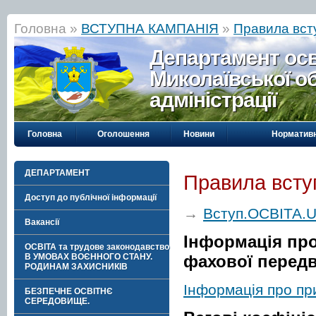
Головна »
ВСТУПНА КАМПАНІЯ
»
Правила вст
Департамент осві
Миколаївської о
адміністрації
Головна
Оголошення
Новини
Нормативн
ДЕПАРТАМЕНТ
Правила всту
Доступ до публічної інформації
→
Вступ.ОСВІТА.
Вакансії
Інформація про
ОСВІТА та трудове законодавство
фахової передв
В УМОВАХ ВОЄННОГО СТАНУ.
РОДИНАМ ЗАХИСНИКІВ
Інформація про при
БЕЗПЕЧНЕ ОСВІТНЄ
СЕРЕДОВИЩЕ.