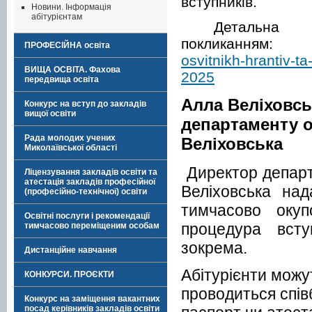
вступників.
Новини. Інформація
абітурієнтам
Дета
покликанням
ПРОФЕСІЙНА освіта
osvitnikh-hrantiv-ta
ВИЩА ОСВІТА. Фахова
2025
передвища освіта
Алла Веліховсь
Конкурс на вступ до закладів
вищої освіти
департаменту о
Рада молодих учених
Веліховська
Миколаївської області
Директор департ
Ліцензування закладів освіти та
атестація закладів професійної
Веліховська на
(професійно-технічної) освіти
тимчасово оку
Освітні послуги і рекомендації
процедура всту
тимчасово переміщеним особам
зокрема.
Дистанційне навчання
Абітурієнти можу
КОНКУРСИ. ПРОЄКТИ
проводиться спів
Конкурс на заміщення вакантних
посад керівників закладів освіти