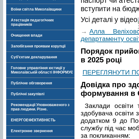
паспорт чи атест
вступити на бюдж
Воїни світла Миколаївщини
Усі деталі у відео
Атестація педагогічних
працівників
→
Алла Веліхо
Очищення влади
департаменту осві
Запобігання проявам корупції
Порядок прийом
Суб’єктам декларування
в 2025 році
Головне управління юстиції у
ПЕРЕГЛЯНУТИ П
Миколаївській області ІНФОРМУЄ
Довідка про зд
Публічне обговорення
формування в
Публічні закупівлі
Заклади освіти 
Рекомендації Уповноваженого з
прав людини. Різне.
здобувача освіти 
додатком 9 до По
ЕНЕРГОЕФЕКТИВНІСТЬ
службу під час моб
Електронне звернення
за покликанням: