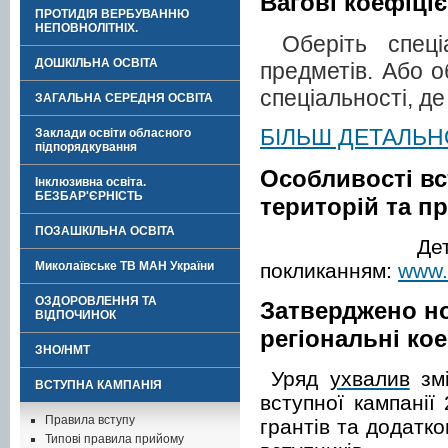
Вагові коефіціє
ПРОТИДІЯ ВЕРБУВАННЮ
НЕПОВНОЛІТНІХ.
Оберіть спеці
ДОШКІЛЬНА ОСВІТА
предметів. Або о
спеціальності, д
ЗАГАЛЬНА СЕРЕДНЯ ОСВІТА
БІЛЬШ ДЕТАЛЬН
Заклади освіти обласного
підпорядкування
Особливості вс
Інклюзивна освіта.
БЕЗБАР'ЄРНІСТЬ
територій та п
ПОЗАШКІЛЬНА ОСВІТА
Д
Миколаївське ТВ МАН України
покликанням:
www.
ОЗДОРОВЛЕННЯ ТА
Затверджено нов
ВІДПОЧИНОК
регіональні ко
ЗНО/НМТ
Уряд
ухвалив
зм
ВСТУПНА КАМПАНІЯ
вступної кампанії
Правила вступу
грантів та додатк
Типові правила прийому