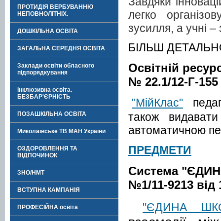
Завдяки інновац
ПРОТИДІЯ ВЕРБУВАННЮ
легко організо
НЕПОВНОЛІТНІХ.
зусилля, а учні –
ДОШКІЛЬНА ОСВІТА
БІЛЬШ ДЕТАЛЬ
ЗАГАЛЬНА СЕРЕДНЯ ОСВІТА
Освітній ресур
Заклади освіти обласного
підпорядкування
№ 22.1/12-Г-155 
Інклюзивна освіта.
БЕЗБАР'ЄРНІСТЬ
"МійКлас"
педаг
також видавати
ПОЗАШКІЛЬНА ОСВІТА
автоматичною пер
Миколаївське ТВ МАН України
ПРЕДМЕТИ
ОЗДОРОВЛЕННЯ ТА
ВІДПОЧИНОК
Система "ЄДИН
ЗНО/НМТ
№1/11-9213 від 
ВСТУПНА КАМПАНІЯ
"ЄДИНА ШК
ПРОФЕСІЙНА освіта