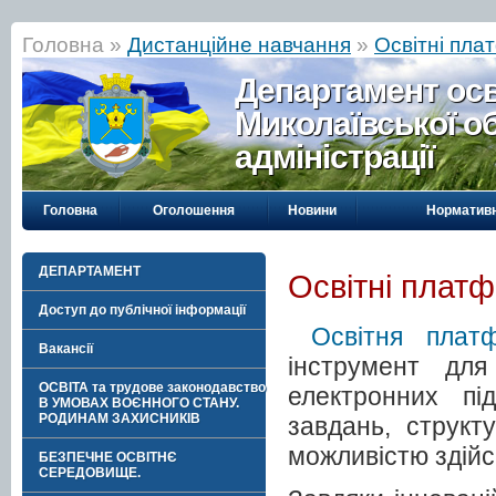
Головна »
Дистанційне навчання
»
Освітні пл
Департамент осві
Миколаївської о
адміністрації
Головна
Оголошення
Новини
Нормативн
ДЕПАРТАМЕНТ
Освітні плат
Доступ до публічної інформації
Освітня плат
Вакансії
інструмент для
ОСВІТА та трудове законодавство
електронних пі
В УМОВАХ ВОЄННОГО СТАНУ.
РОДИНАМ ЗАХИСНИКІВ
завдань, структ
можливістю здійс
БЕЗПЕЧНЕ ОСВІТНЄ
СЕРЕДОВИЩЕ.