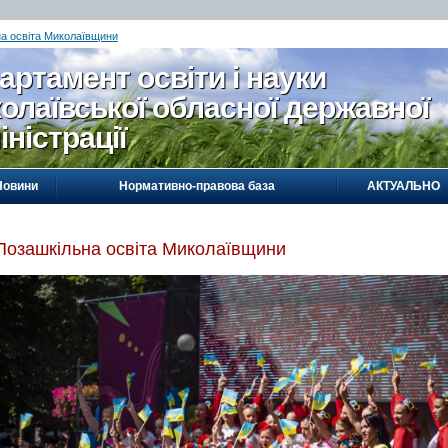
а освіта Миколаївщини
артамент освіти і науки
олаївської обласної державної
іністрації
Новини
Нормативно-правова база
АКТУАЛЬНО
Позашкільна освіта Миколаївщини