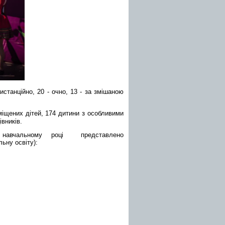
истанційно, 20 - очно, 13 - за змішаною
іщених дітей, 174 дитини з особливими
вників.
25 навчальному році
представлен
о
льну освіту)
: