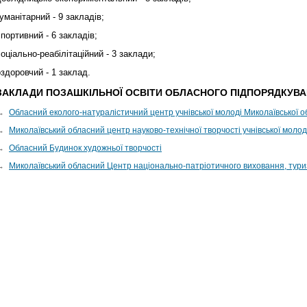
гуманітарний - 9 закладів;
спортивний - 6 закладів;
соціально-реабілітаційний - 3 заклади;
оздоровчий - 1 заклад.
ЗАКЛАДИ ПОЗАШКІЛЬНОЇ ОСВІТИ ОБЛАСНОГО ПІДПОРЯДКУВ
→
Обласний еколого-натуралістичний центр учнівської молоді Миколаївської о
→
Миколаївський обласний центр науково-технічної творчості учнівської молод
→
Обласний Будинок художньої творчості
→
Миколаївський обласний Центр національно-патріотичного виховання, тур