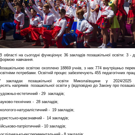
В області на сьогодні функціонує 36 закладів позашкільної освіти: 3 - д
формою навчання.
Позашкільною освітою охоплено 18869 учнів, з них
774 внутрішньо перем
освітніми потребами.
Освітній процес забезпечують 455 педагогічних праці
У закладах позашкільної освіти Миколаївщини у 2024/20
десять
напрям
ів
позашкільної освіти у (відповідно до Закону про позашкі
художньо-естетичний - 29 закладів;
науково-технічних - 28 закладів;
екологого-натуралістичний - 19 закладів;
туристсько-краєзнавчий - 14 закладів;
військово-патріотичний - 10 закладів;
дослідницько-експериментальний - 8 закладів;