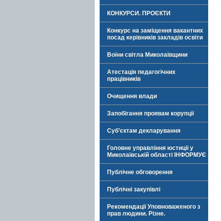
КОНКУРСИ. ПРОЄКТИ
Конкурс на заміщення вакантних
посад керівників закладів освіти
Воїни світла Миколаївщини
Атестація педагогічних
працівників
Очищення влади
Запобігання проявам корупції
Суб’єктам декларування
Головне управління юстиції у
Миколаївській області ІНФОРМУЄ
Публічне обговорення
Публічні закупівлі
Рекомендації Уповноваженого з
прав людини. Різне.