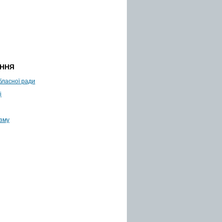
АННЯ
бласної ради
і
изму