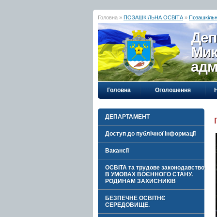
Головна »
ПОЗАШКІЛЬНА ОСВІТА
»
Позашкільн
Деп
Мик
адм
Головна
Оголошення
ДЕПАРТАМЕНТ
Доступ до публічної інформації
Вакансії
ОСВІТА та трудове законодавство
В УМОВАХ ВОЄННОГО СТАНУ.
РОДИНАМ ЗАХИСНИКІВ
БЕЗПЕЧНЕ ОСВІТНЄ
СЕРЕДОВИЩЕ.