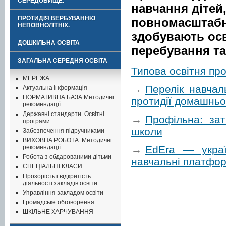
СЕРЕДОВИЩЕ.
навчання дітей,
ПРОТИДІЯ ВЕРБУВАННЮ
повномасштабно
НЕПОВНОЛІТНІХ.
здобувають осв
ДОШКІЛЬНА ОСВІТА
перебування та
ЗАГАЛЬНА СЕРЕДНЯ ОСВІТА
Типова освітня пр
МЕРЕЖА
→
Перелік навчал
Актуальна інформація
НОРМАТИВНА БАЗА.Методичні
протидії домашнь
рекомендації
Державні стандарти. Освітні
→
Профільна: за
програми
школи
Забезпечення підручниками
ВИХОВНА РОБОТА. Методичні
→
EdEra — україн
рекомендації
Робота з обдарованими дітьми
навчальні платформ
СПЕЦІАЛЬНІ КЛАСИ
Прозорість і відкритість
діяльності закладів освіти
Управління закладом освіти
Громадське обговорення
ШКІЛЬНЕ ХАРЧУВАННЯ