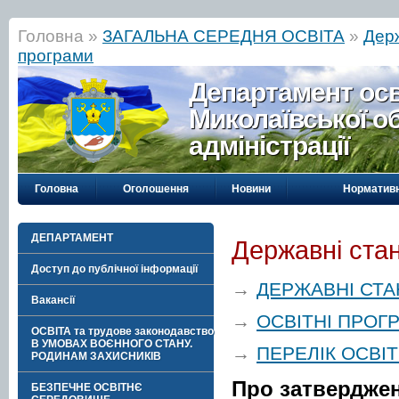
Головна »
ЗАГАЛЬНА СЕРЕДНЯ ОСВІТА
»
Держ
програми
Департамент осві
Миколаївської о
адміністрації
Головна
Оголошення
Новини
Нормативн
ДЕПАРТАМЕНТ
Державні стан
Доступ до публічної інформації
→
ДЕРЖАВНІ СТА
Вакансії
→
ОСВІТНІ ПРОГ
ОСВІТА та трудове законодавство
В УМОВАХ ВОЄННОГО СТАНУ.
→
ПЕРЕЛІК ОСВІ
РОДИНАМ ЗАХИСНИКІВ
Про затверджен
БЕЗПЕЧНЕ ОСВІТНЄ