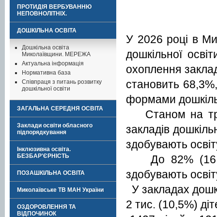
ПРОТИДІЯ ВЕРБУВАННЮ
НЕПОВНОЛІТНІХ.
ДОШКІЛЬНА ОСВІТА
У 2026 році в Ми
Дошкільна освіта
дошкільної осві
Миколаївщини. МЕРЕЖА
Актуальна інформація
охоплення заклада
Нормативна база
становить 68,3%, 
Співпраця з питань розвитку
дошкільної освіти
формами дошкільно
ЗАГАЛЬНА СЕРЕДНЯ ОСВІТА
Станом на трав
Заклади освіти обласного
закладів дошкільн
підпорядкування
здобувають освіт
Інклюзивна освіта.
БЕЗБАР'ЄРНІСТЬ
До 82% (16,2 ти
здобувають освіт
ПОЗАШКІЛЬНА ОСВІТА
У закладах дошкі
Миколаївське ТВ МАН України
2 тис. (10,5%) ді
ОЗДОРОВЛЕННЯ ТА
ВІДПОЧИНОК