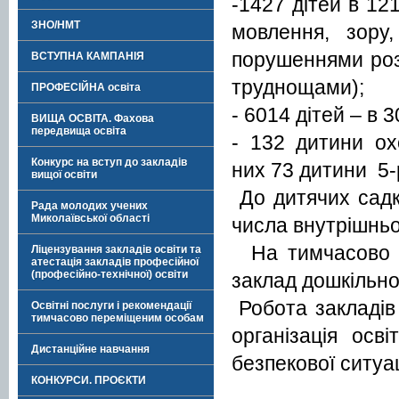
-1427 дітей в 12
ЗНО/НМТ
мовлення, зору
порушеннями розв
ВСТУПНА КАМПАНІЯ
труднощами);
ПРОФЕСІЙНА освіта
- 6014 дітей – в 
ВИЩА ОСВІТА. Фахова
передвища освіта
- 132 дитини ох
Конкурс на вступ до закладів
них 73 дитини 5-р
вищої освіти
До дитячих садкі
Рада молодих учених
Миколаївської області
числа внутрішньо
На тимчасово ок
Ліцензування закладів освіти та
атестація закладів професійної
(професійно-технічної) освіти
заклад дошкільної
Робота закладів 
Освітні послуги і рекомендації
тимчасово переміщеним особам
організація осв
Дистанційне навчання
безпекової ситуа
КОНКУРСИ. ПРОЄКТИ