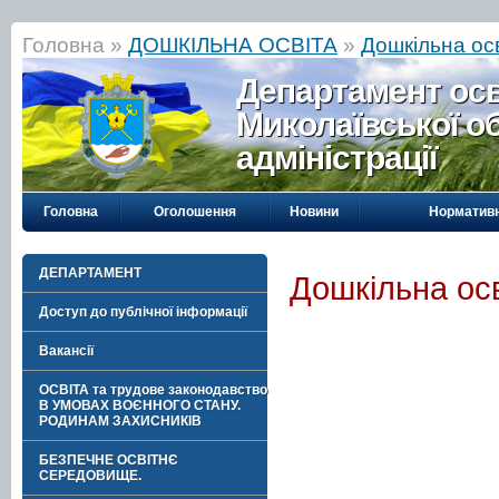
Головна »
ДОШКІЛЬНА ОСВІТА
»
Дошкільна о
Департамент осві
Миколаївської о
адміністрації
Головна
Оголошення
Новини
Нормативн
ДЕПАРТАМЕНТ
Дошкільна ос
Доступ до публічної інформації
Вакансії
ОСВІТА та трудове законодавство
В УМОВАХ ВОЄННОГО СТАНУ.
РОДИНАМ ЗАХИСНИКІВ
БЕЗПЕЧНЕ ОСВІТНЄ
СЕРЕДОВИЩЕ.