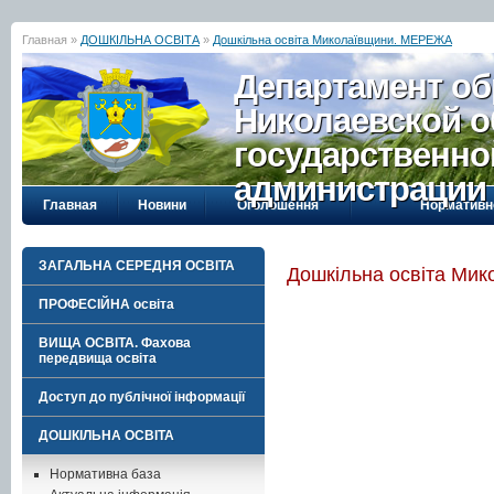
Главная »
ДОШКІЛЬНА ОСВІТА
»
Дошкільна освіта Миколаївщини. МЕРЕЖА
Департамент об
Николаевской о
государственно
администрации
Главная
Новини
Оголошення
Нормативн
ЗАГАЛЬНА СЕРЕДНЯ ОСВІТА
Дошкільна освіта Ми
ПРОФЕСІЙНА освіта
ВИЩА ОСВІТА. Фахова
передвища освіта
Доступ до публічної інформації
ДОШКІЛЬНА ОСВІТА
Нормативна база