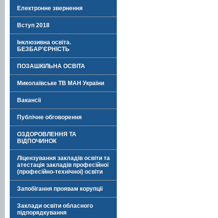
Електронне звернення
Вступ 2018
Інклюзивна освіта.
БЕЗБАР'ЄРНІСТЬ
ПОЗАШКІЛЬНА ОСВІТА
Миколаївське ТВ МАН України
Вакансії
Публічне обговорення
ОЗДОРОВЛЕННЯ ТА
ВІДПОЧИНОК
Ліцензування закладів освіти та
атестація закладів професійної
(професійно-технічної) освіти
Запобігання проявам корупції
Заклади освіти обласного
підпорядкування