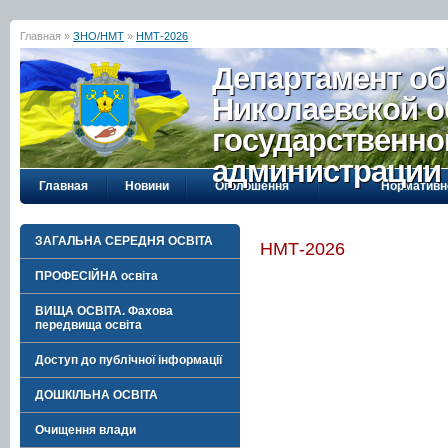
Главная »
ЗНО/НМТ
»
НМТ-2026
Департамент об
Николаевской о
государственно
администрации
Главная
Новини
Оголошення
Нормативн
ЗАГАЛЬНА СЕРЕДНЯ ОСВІТА
НМТ-2026
ПРОФЕСІЙНА освіта
ВИЩА ОСВІТА. Фахова
передвища освіта
Доступ до публічної інформації
ДОШКІЛЬНА ОСВІТА
Очищення влади