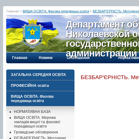
Главная »
ВИЩА ОСВІТА. Фахова передвища освіта
»
БЕЗБАР'ЄРНІСТЬ. Методичні
Департамент об
Николаевской о
государственно
администрации
Главная
Новини
Оголошення
Нормативн
ЗАГАЛЬНА СЕРЕДНЯ ОСВІТА
БЕЗБАР'ЄРНІСТЬ. Мет
ПРОФЕСІЙНА освіта
ВИЩА ОСВІТА. Фахова
передвища освіта
НОРМАТИВНА БАЗА
ВИЩА ОСВІТА. Мережа
закладів вищої та фахової
передвищої освіти
Громадське обговорення
БЕЗБАР'ЄРНІСТЬ. Методичні