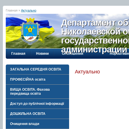
Главная »
Актуально
Департамент об
Николаевской о
государственно
администрации
Главная
Новини
Оголошення
Нормативн
ЗАГАЛЬНА СЕРЕДНЯ ОСВІТА
Актуально
ПРОФЕСІЙНА освіта
ВИЩА ОСВІТА. Фахова
передвища освіта
Доступ до публічної інформації
ДОШКІЛЬНА ОСВІТА
Очищення влади