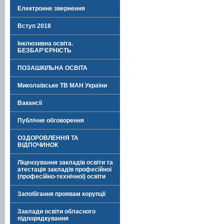
Електронне звернення
Вступ 2018
Інклюзивна освіта.
БЕЗБАР'ЄРНІСТЬ
ПОЗАШКІЛЬНА ОСВІТА
Миколаївське ТВ МАН України
Вакансії
Публічне обговорення
ОЗДОРОВЛЕННЯ ТА
ВІДПОЧИНОК
Ліцензування закладів освіти та
атестація закладів професійної
(професійно-технічної) освіти
Запобігання проявам корупції
Заклади освіти обласного
підпорядкування