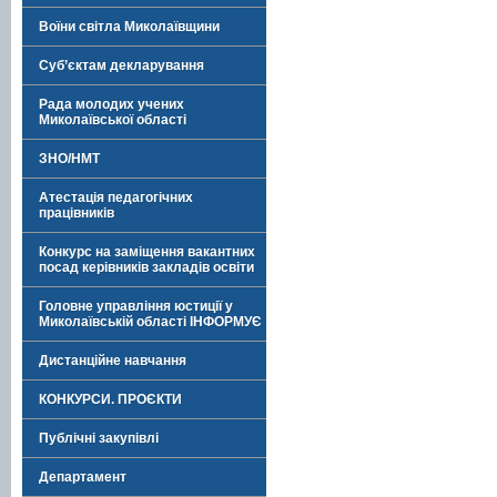
Воїни світла Миколаївщини
Суб’єктам декларування
Рада молодих учених
Миколаївської області
ЗНО/НМТ
Атестація педагогічних
працівників
Конкурс на заміщення вакантних
посад керівників закладів освіти
Головне управління юстиції у
Миколаївській області ІНФОРМУЄ
Дистанційне навчання
КОНКУРСИ. ПРОЄКТИ
Публічні закупівлі
Департамент