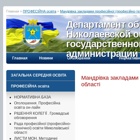
Главная »
ПРОФЕСІЙНА освіта
»
Мандрівка закладами професійної (професійно-тех
Департамент об
Николаевской о
государственно
администрации
Главная
Новини
Оголошення
Нормативн
ЗАГАЛЬНА СЕРЕДНЯ ОСВІТА
Мандрівка закладами п
області
ПРОФЕСІЙНА освіта
НОРМАТИВНА БАЗА
Оголошення. Професійна
освіта он-лайн
РІШЕННЯ КОЛЕГІЇ . Громадські
обговорення
Рада професійної (професійно-
технічної) освіти Миколаївської
області
ЛИСТИ МОН. Методичні