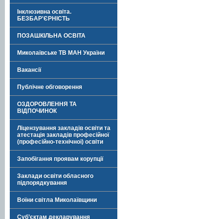
Інклюзивна освіта.
БЕЗБАР'ЄРНІСТЬ
ПОЗАШКІЛЬНА ОСВІТА
Миколаївське ТВ МАН України
Вакансії
Публічне обговорення
ОЗДОРОВЛЕННЯ ТА
ВІДПОЧИНОК
Ліцензування закладів освіти та
атестація закладів професійної
(професійно-технічної) освіти
Запобігання проявам корупції
Заклади освіти обласного
підпорядкування
Воїни світла Миколаївщини
Суб’єктам декларування