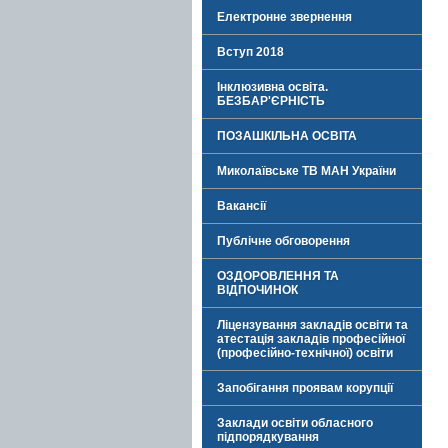
Електронне звернення
Вступ 2018
Інклюзивна освіта.
БЕЗБАР'ЄРНІСТЬ
ПОЗАШКІЛЬНА ОСВІТА
Миколаївське ТВ МАН України
Вакансії
Публічне обговорення
ОЗДОРОВЛЕННЯ ТА
ВІДПОЧИНОК
Ліцензування закладів освіти та
атестація закладів професійної
(професійно-технічної) освіти
Запобігання проявам корупції
Заклади освіти обласного
підпорядкування