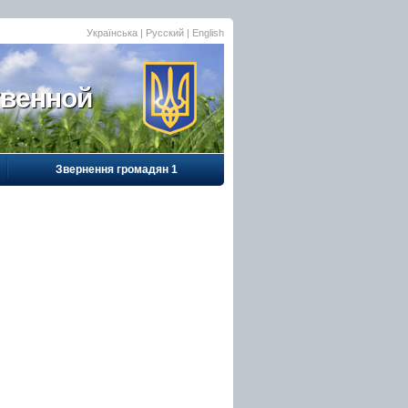
Українська
| Русский |
English
твенной
Звернення громадян 1