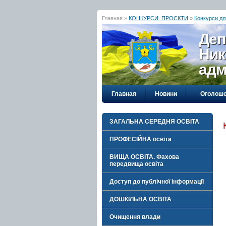
Главная »
КОНКУРСИ. ПРОЄКТИ
»
Конкурси дл
Деп
Ник
адм
Главная
Новини
Оголош
ЗАГАЛЬНА СЕРЕДНЯ ОСВІТА
ПРОФЕСІЙНА освіта
ВИЩА ОСВІТА. Фахова
передвища освіта
Доступ до публічної інформації
ДОШКІЛЬНА ОСВІТА
Очищення влади