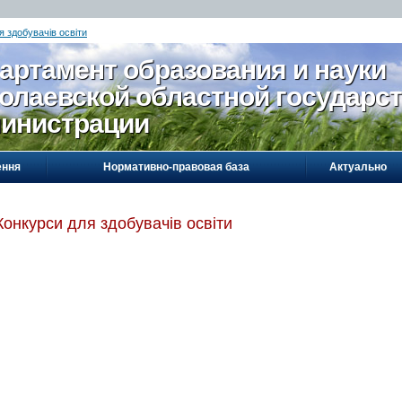
я здобувачів освіти
артамент образования и науки
олаевской областной государс
инистрации
ення
Нормативно-правовая база
Актуально
Конкурси для здобувачів освіти