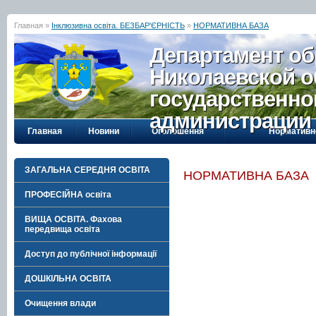
Главная »
Інклюзивна освіта. БЕЗБАР'ЄРНІСТЬ
»
НОРМАТИВНА БАЗА
Департамент об
Николаевской о
государственно
администрации
Главная
Новини
Оголошення
Нормативн
ЗАГАЛЬНА СЕРЕДНЯ ОСВІТА
НОРМАТИВНА БАЗА
ПРОФЕСІЙНА освіта
ВИЩА ОСВІТА. Фахова
передвища освіта
Доступ до публічної інформації
ДОШКІЛЬНА ОСВІТА
Очищення влади