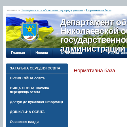
Главная »
Заклади освіти обласного підпорядкування
»
Нормативна база
Департамент об
Николаевской о
государственно
администрации
Главная
Новини
Оголошення
Нормативн
ЗАГАЛЬНА СЕРЕДНЯ ОСВІТА
Нормативна база
ПРОФЕСІЙНА освіта
ВИЩА ОСВІТА. Фахова
передвища освіта
Доступ до публічної інформації
ДОШКІЛЬНА ОСВІТА
Очищення влади