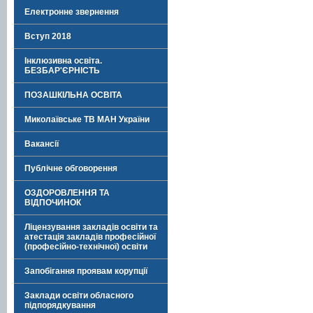
Електронне звернення
Вступ 2018
Інклюзивна освіта.
БЕЗБАР'ЄРНІСТЬ
ПОЗАШКІЛЬНА ОСВІТА
Миколаївське ТВ МАН України
Вакансії
Публічне обговорення
ОЗДОРОВЛЕННЯ ТА
ВІДПОЧИНОК
Ліцензування закладів освіти та
атестація закладів професійної
(професійно-технічної) освіти
Запобігання проявам корупції
Заклади освіти обласного
підпорядкування