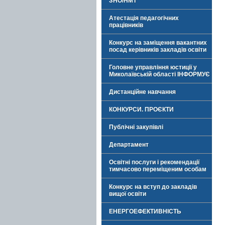
ЗНО/НМТ
Атестація педагогічних
працівників
Конкурс на заміщення вакантних
посад керівників закладів освіти
Головне управління юстиції у
Миколаївській області ІНФОРМУЄ
Дистанційне навчання
КОНКУРСИ. ПРОЄКТИ
Публічні закупівлі
Департамент
Освітні послуги і рекомендації
тимчасово переміщеним особам
Конкурс на вступ до закладів
вищої освіти
ЕНЕРГОЕФЕКТИВНІСТЬ