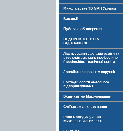
Миколаївське ТВ МАН України
Вакансії
Публічне обговорення
ОЗДОРОВЛЕННЯ ТА
ВІДПОЧИНОК
Ліцензування закладів освіти та
атестація закладів професійної
(професійно-технічної) освіти
Запобігання проявам корупції
Заклади освіти обласного
підпорядкування
Воїни світла Миколаївщини
Суб’єктам декларування
Рада молодих учених
Миколаївської області