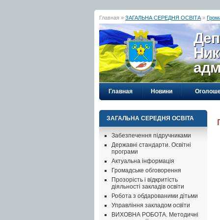
Главная »
ЗАГАЛЬНА СЕРЕДНЯ ОСВІТА
»
Гром
Деп
Ник
адм
Главная
Новини
Оголош
ЗАГАЛЬНА СЕРЕДНЯ ОСВІТА
Забезпечення підручниками
Державні стандарти. Освітні
програми
Актуальна інформація
Громадське обговорення
Прозорість і відкритість
діяльності закладів освіти
Робота з обдарованими дітьми
Управління закладом освіти
ВИХОВНА РОБОТА. Методичні