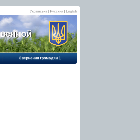
Українська
| Русский |
English
твенной
Звернення громадян 1