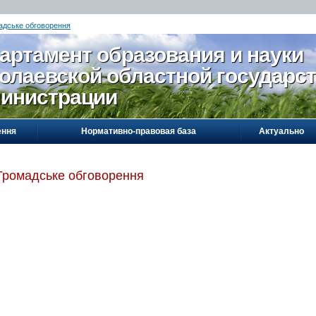
адське обговорення
артамент образования и науки
олаевской областной государс
инистрации
ення
Нормативно-правовая база
Актуально
Громадське обговорення