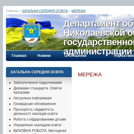
Главная »
ЗАГАЛЬНА СЕРЕДНЯ ОСВІТА
»
МЕРЕЖА
Департамент об
Николаевской о
государственно
администрации
Главная
Новини
Оголошення
Нормативн
ЗАГАЛЬНА СЕРЕДНЯ ОСВІТА
МЕРЕЖА
Забезпечення підручниками
Державні стандарти. Освітні
програми
Актуальна інформація
Громадське обговорення
Прозорість і відкритість
діяльності закладів освіти
Робота з обдарованими дітьми
Управління закладом освіти
ВИХОВНА РОБОТА. Методичні