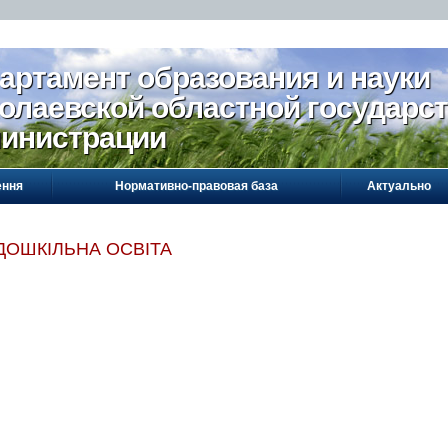
артамент образования и науки
олаевской областной государс
инистрации
ення
Нормативно-правовая база
Актуально
ДОШКІЛЬНА ОСВІТА