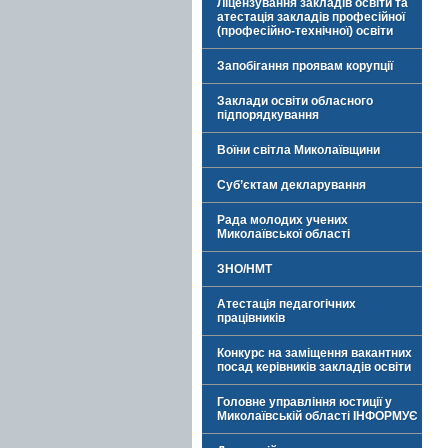
Ліцензування закладів освіти та
атестація закладів професійної
(професійно-технічної) освіти
Запобігання проявам корупції
Заклади освіти обласного
підпорядкування
Воїни світла Миколаївщини
Суб’єктам декларування
Рада молодих учених
Миколаївської області
ЗНО/НМТ
Атестація педагогічних
працівників
Конкурс на заміщення вакантних
посад керівників закладів освіти
Головне управління юстиції у
Миколаївській області ІНФОРМУЄ