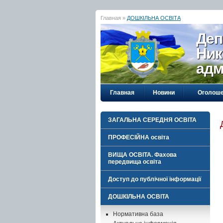
Главная »
ДОШКІЛЬНА ОСВІТА
Деп
Ник
адм
Главная
Новини
Оголош
ЗАГАЛЬНА СЕРЕДНЯ ОСВІТА
ПРОФЕСІЙНА освіта
ВИЩА ОСВІТА. Фахова
передвища освіта
Доступ до публічної інформації
ДОШКІЛЬНА ОСВІТА
Нормативна база