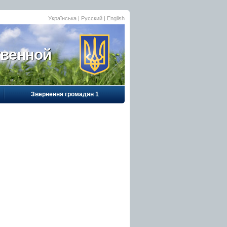
Українська
| Русский |
English
твенной
Звернення громадян 1