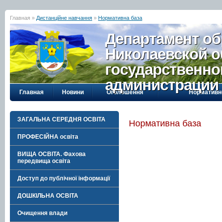
Главная »
Дистанційне навчання
»
Нормативна база
Департамент об
Николаевской о
государственно
администрации
Главная
Новини
Оголошення
Нормативн
ЗАГАЛЬНА СЕРЕДНЯ ОСВІТА
Нормативна база
ПРОФЕСІЙНА освіта
ВИЩА ОСВІТА. Фахова
передвища освіта
Доступ до публічної інформації
ДОШКІЛЬНА ОСВІТА
Очищення влади