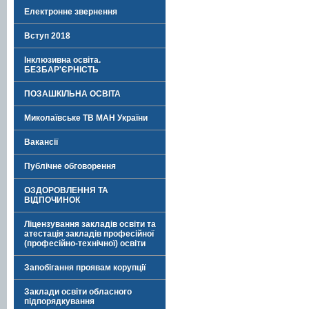
Електронне звернення
Вступ 2018
Інклюзивна освіта.
БЕЗБАР'ЄРНІСТЬ
ПОЗАШКІЛЬНА ОСВІТА
Миколаївське ТВ МАН України
Вакансії
Публічне обговорення
ОЗДОРОВЛЕННЯ ТА
ВІДПОЧИНОК
Ліцензування закладів освіти та
атестація закладів професійної
(професійно-технічної) освіти
Запобігання проявам корупції
Заклади освіти обласного
підпорядкування