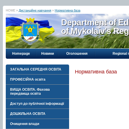
HOME »
Дистанційне навчання
»
Нормативна база
Department of Ed
of Mykolaiv's Reg
Homepage
Новини
Оголошення
Regional 
ЗАГАЛЬНА СЕРЕДНЯ ОСВІТА
Нормативна база
ПРОФЕСІЙНА освіта
ВИЩА ОСВІТА. Фахова
передвища освіта
Доступ до публічної інформації
ДОШКІЛЬНА ОСВІТА
Очищення влади