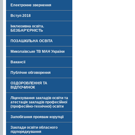
Електронне звернення
Вступ 2018
Інклюзивна освіта.
БЕЗБАР'ЄРНІСТЬ
ПОЗАШКІЛЬНА ОСВІТА
Миколаївське ТВ МАН України
Вакансії
Публічне обговорення
ОЗДОРОВЛЕННЯ ТА
ВІДПОЧИНОК
Ліцензування закладів освіти та
атестація закладів професійної
(професійно-технічної) освіти
Запобігання проявам корупції
Заклади освіти обласного
підпорядкування