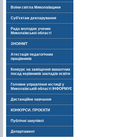
Воїни світла Миколаївщини
Суб’єктам декларування
Рада молодих учених
Миколаївської області
ЗНО/НМТ
Атестація педагогічних
працівників
Конкурс на заміщення вакантних
посад керівників закладів освіти
Головне управління юстиції у
Миколаївській області ІНФОРМУЄ
Дистанційне навчання
КОНКУРСИ. ПРОЄКТИ
Публічні закупівлі
Департамент