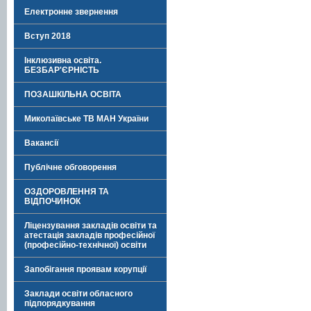
Електронне звернення
Вступ 2018
Інклюзивна освіта.
БЕЗБАР'ЄРНІСТЬ
ПОЗАШКІЛЬНА ОСВІТА
Миколаївське ТВ МАН України
Вакансії
Публічне обговорення
ОЗДОРОВЛЕННЯ ТА
ВІДПОЧИНОК
Ліцензування закладів освіти та
атестація закладів професійної
(професійно-технічної) освіти
Запобігання проявам корупції
Заклади освіти обласного
підпорядкування