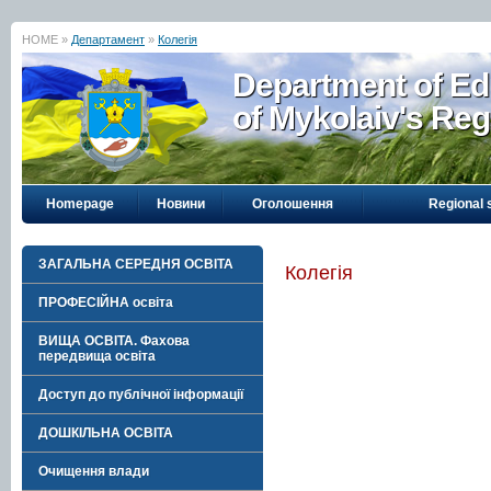
HOME »
Департамент
»
Колегія
Department of Ed
of Mykolaiv's Reg
Homepage
Новини
Оголошення
Regional 
ЗАГАЛЬНА СЕРЕДНЯ ОСВІТА
Колегія
ПРОФЕСІЙНА освіта
ВИЩА ОСВІТА. Фахова
передвища освіта
Доступ до публічної інформації
ДОШКІЛЬНА ОСВІТА
Очищення влади