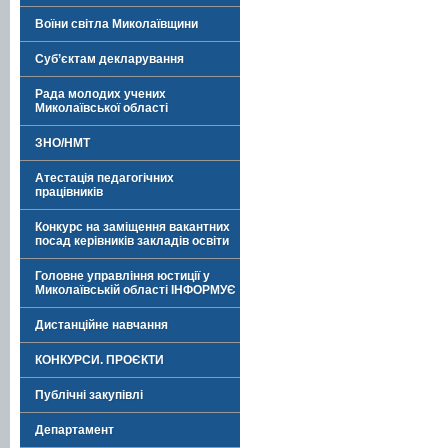
Воїни світла Миколаївщини
Суб’єктам декларування
Рада молодих учених
Миколаївської області
ЗНО/НМТ
Атестація педагогічних
працівників
Конкурс на заміщення вакантних
посад керівників закладів освіти
Головне управління юстиції у
Миколаївській області ІНФОРМУЄ
Дистанційне навчання
КОНКУРСИ. ПРОЄКТИ
Публічні закупівлі
Департамент