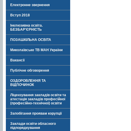
Електронне звернення
Вступ 2018
Інклюзивна освіта.
БЕЗБАР'ЄРНІСТЬ
ПОЗАШКІЛЬНА ОСВІТА
Миколаївське ТВ МАН України
Вакансії
Публічне обговорення
ОЗДОРОВЛЕННЯ ТА
ВІДПОЧИНОК
Ліцензування закладів освіти та
атестація закладів професійної
(професійно-технічної) освіти
Запобігання проявам корупції
Заклади освіти обласного
підпорядкування