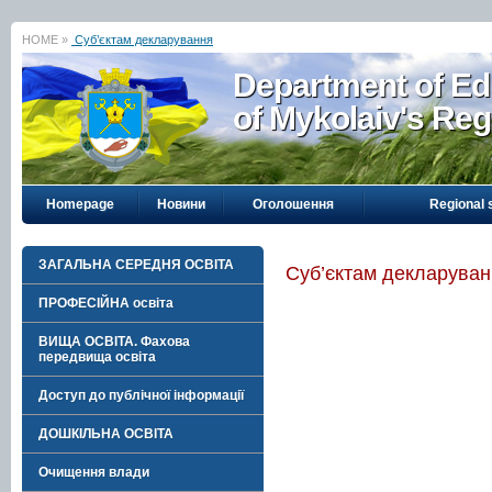
HOME »
Суб’єктам декларування
Department of Ed
of Mykolaiv's Reg
Homepage
Новини
Оголошення
Regional 
ЗАГАЛЬНА СЕРЕДНЯ ОСВІТА
Суб’єктам декларува
ПРОФЕСІЙНА освіта
ВИЩА ОСВІТА. Фахова
передвища освіта
Доступ до публічної інформації
ДОШКІЛЬНА ОСВІТА
Очищення влади