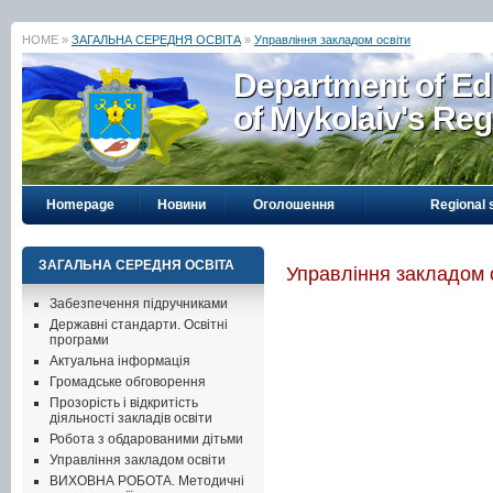
HOME »
ЗАГАЛЬНА СЕРЕДНЯ ОСВІТА
»
Управління закладом освіти
Department of Ed
of Mykolaiv's Reg
Homepage
Новини
Оголошення
Regional 
ЗАГАЛЬНА СЕРЕДНЯ ОСВІТА
Управління закладом 
Забезпечення підручниками
Державні стандарти. Освітні
програми
Актуальна інформація
Громадське обговорення
Прозорість і відкритість
діяльності закладів освіти
Робота з обдарованими дітьми
Управління закладом освіти
ВИХОВНА РОБОТА. Методичні