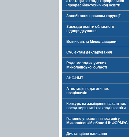
атестація закладів професійної
(професійно-технічної) освіти
Запобігання проявам корупції
Заклади освіти обласного
підпорядкування
Воїни світла Миколаївщини
Суб’єктам декларування
Рада молодих учених
Миколаївської області
ЗНО/НМТ
Атестація педагогічних
працівників
Конкурс на заміщення вакантних
посад керівників закладів освіти
Головне управління юстиції у
Миколаївській області ІНФОРМУЄ
Дистанційне навчання