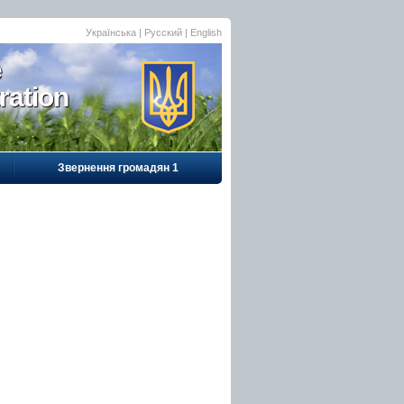
Українська
|
Русский
| English
e
ration
Звернення громадян 1