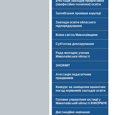
атестація закладів професійної
(професійно-технічної) освіти
Запобігання проявам корупції
Заклади освіти обласного
підпорядкування
Воїни світла Миколаївщини
Суб’єктам декларування
Рада молодих учених
Миколаївської області
ЗНО/НМТ
Атестація педагогічних
працівників
Конкурс на заміщення вакантних
посад керівників закладів освіти
Головне управління юстиції у
Миколаївській області ІНФОРМУЄ
Дистанційне навчання