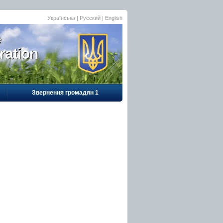
Українська
|
Русский
| English
e
ration
Звернення громадян 1