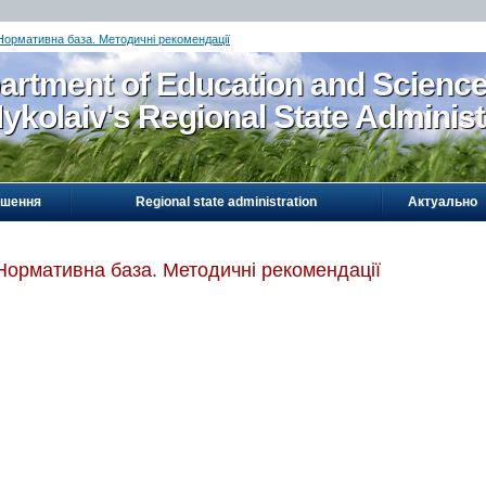
Нормативна база. Методичні рекомендації
artment of Education and Scienc
ykolaiv's Regional State Administ
ошення
Regional state administration
Актуально
Нормативна база. Методичні рекомендації