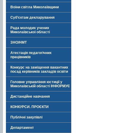
Воїни світла Миколаївщини
Суб’єктам декларування
Рада молодих учених
Миколаївської області
ЗНО/НМТ
Атестація педагогічних
працівників
Конкурс на заміщення вакантних
посад керівників закладів освіти
Головне управління юстиції у
Миколаївській області ІНФОРМУЄ
Дистанційне навчання
КОНКУРСИ. ПРОЄКТИ
Публічні закупівлі
Департамент