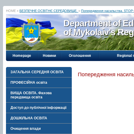
HOME »
БЕЗПЕЧНЕ ОСВІТНЄ СЕРЕДОВИЩЕ.
»
Попередження насильства. STOP-б
Department of Ed
of Mykolaiv's Reg
Homepage
Новини
Оголошення
Regional 
ЗАГАЛЬНА СЕРЕДНЯ ОСВІТА
Попередження насильс
ПРОФЕСІЙНА освіта
ВИЩА ОСВІТА. Фахова
передвища освіта
Доступ до публічної інформації
ДОШКІЛЬНА ОСВІТА
Очищення влади