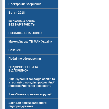
Електронне звернення
Вступ 2018
Інклюзивна освіта.
БЕЗБАР'ЄРНІСТЬ
ПОЗАШКІЛЬНА ОСВІТА
Миколаївське ТВ МАН України
Вакансії
Публічне обговорення
ОЗДОРОВЛЕННЯ ТА
ВІДПОЧИНОК
Ліцензування закладів освіти та
атестація закладів професійної
(професійно-технічної) освіти
Запобігання проявам корупції
Заклади освіти обласного
підпорядкування