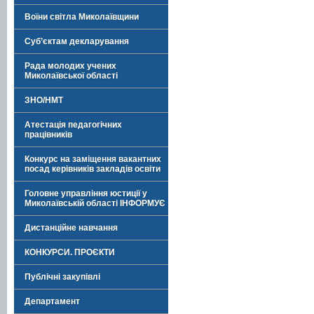
Воїни світла Миколаївщини
Суб’єктам декларування
Рада молодих учених
Миколаївської області
ЗНО/НМТ
Атестація педагогічних
працівників
Конкурс на заміщення вакантних
посад керівників закладів освіти
Головне управління юстиції у
Миколаївській області ІНФОРМУЄ
Дистанційне навчання
КОНКУРСИ. ПРОЄКТИ
Публічні закупівлі
Департамент