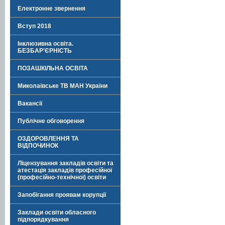
Електронне звернення
Вступ 2018
Інклюзивна освіта.
БЕЗБАР'ЄРНІСТЬ
ПОЗАШКІЛЬНА ОСВІТА
Миколаївське ТВ МАН України
Вакансії
Публічне обговорення
ОЗДОРОВЛЕННЯ ТА
ВІДПОЧИНОК
Ліцензування закладів освіти та
атестація закладів професійної
(професійно-технічної) освіти
Запобігання проявам корупції
Заклади освіти обласного
підпорядкування