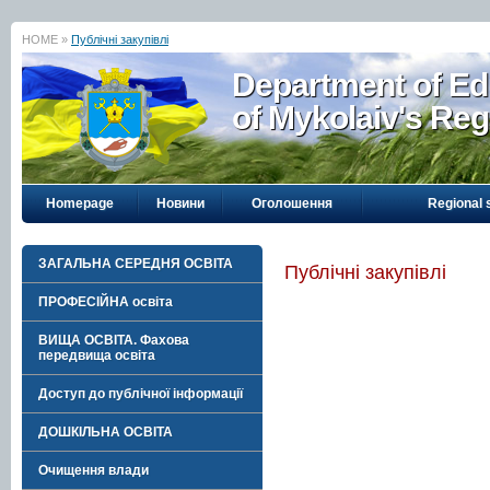
HOME »
Публічні закупівлі
Department of Ed
of Mykolaiv's Reg
Homepage
Новини
Оголошення
Regional 
ЗАГАЛЬНА СЕРЕДНЯ ОСВІТА
Публічні закупівлі
ПРОФЕСІЙНА освіта
ВИЩА ОСВІТА. Фахова
передвища освіта
Доступ до публічної інформації
ДОШКІЛЬНА ОСВІТА
Очищення влади