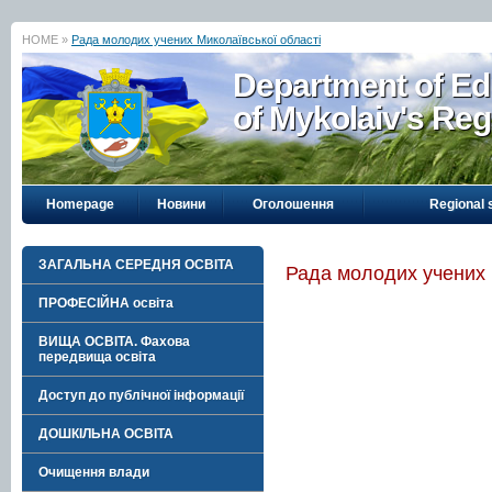
HOME »
Рада молодих учених Миколаївської області
Department of Ed
of Mykolaiv's Reg
Homepage
Новини
Оголошення
Regional 
ЗАГАЛЬНА СЕРЕДНЯ ОСВІТА
Рада молодих учених 
ПРОФЕСІЙНА освіта
ВИЩА ОСВІТА. Фахова
передвища освіта
Доступ до публічної інформації
ДОШКІЛЬНА ОСВІТА
Очищення влади