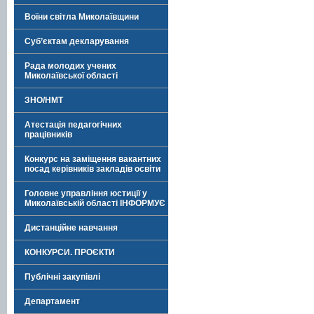
Воїни світла Миколаївщини
Суб’єктам декларування
Рада молодих учених
Миколаївської області
ЗНО/НМТ
Атестація педагогічних
працівників
Конкурс на заміщення вакантних
посад керівників закладів освіти
Головне управління юстиції у
Миколаївській області ІНФОРМУЄ
Дистанційне навчання
КОНКУРСИ. ПРОЄКТИ
Публічні закупівлі
Департамент