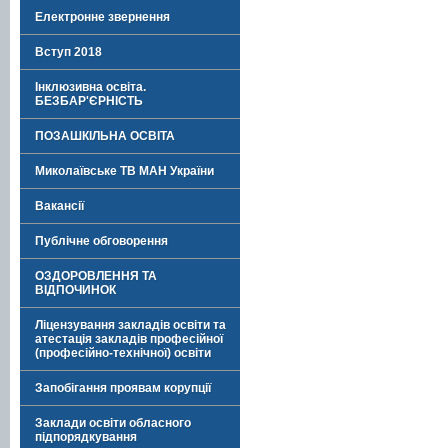
Електронне звернення
Вступ 2018
Інклюзивна освіта.
БЕЗБАР'ЄРНІСТЬ
ПОЗАШКІЛЬНА ОСВІТА
Миколаївське ТВ МАН України
Вакансії
Публічне обговорення
ОЗДОРОВЛЕННЯ ТА
ВІДПОЧИНОК
Ліцензування закладів освіти та
атестація закладів професійної
(професійно-технічної) освіти
Запобігання проявам корупції
Заклади освіти обласного
підпорядкування