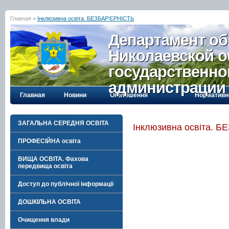
Главная »
Інклюзивна освіта. БЕЗБАР'ЄРНІСТЬ
Департамент об
Николаевской о
государственно
администрации
Главная
Новини
Оголошення
Нормативн
ЗАГАЛЬНА СЕРЕДНЯ ОСВІТА
Інклюзивна освіта. 
ПРОФЕСІЙНА освіта
ВИЩА ОСВІТА. Фахова
передвища освіта
Доступ до публічної інформації
ДОШКІЛЬНА ОСВІТА
Очищення влади