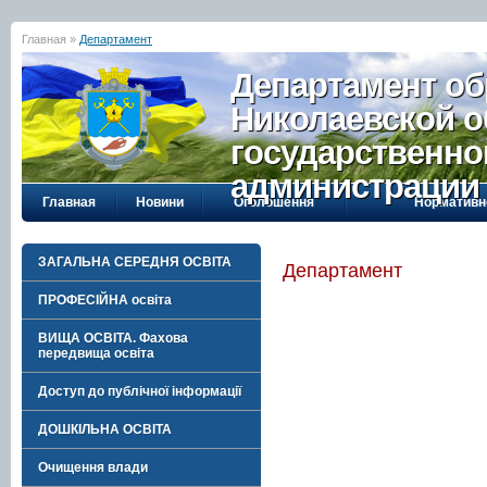
Главная »
Департамент
Департамент об
Николаевской о
государственно
администрации
Главная
Новини
Оголошення
Нормативн
ЗАГАЛЬНА СЕРЕДНЯ ОСВІТА
Департамент
ПРОФЕСІЙНА освіта
ВИЩА ОСВІТА. Фахова
передвища освіта
Доступ до публічної інформації
ДОШКІЛЬНА ОСВІТА
Очищення влади