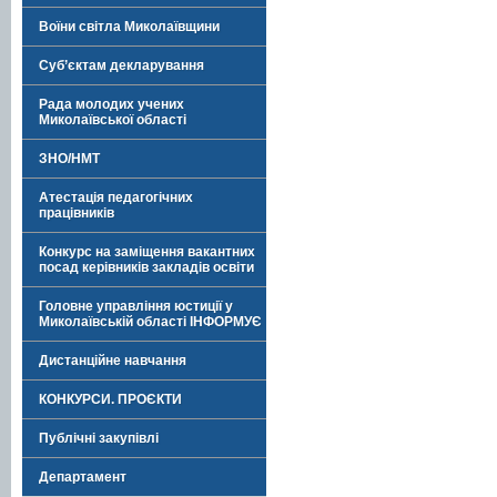
Воїни світла Миколаївщини
Суб’єктам декларування
Рада молодих учених
Миколаївської області
ЗНО/НМТ
Атестація педагогічних
працівників
Конкурс на заміщення вакантних
посад керівників закладів освіти
Головне управління юстиції у
Миколаївській області ІНФОРМУЄ
Дистанційне навчання
КОНКУРСИ. ПРОЄКТИ
Публічні закупівлі
Департамент