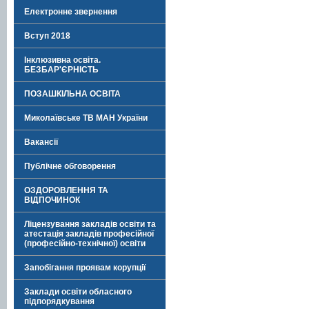
Електронне звернення
Вступ 2018
Інклюзивна освіта.
БЕЗБАР'ЄРНІСТЬ
ПОЗАШКІЛЬНА ОСВІТА
Миколаївське ТВ МАН України
Вакансії
Публічне обговорення
ОЗДОРОВЛЕННЯ ТА
ВІДПОЧИНОК
Ліцензування закладів освіти та
атестація закладів професійної
(професійно-технічної) освіти
Запобігання проявам корупції
Заклади освіти обласного
підпорядкування