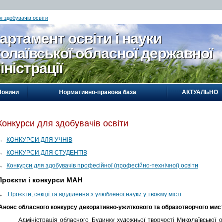
я здобувачів освіти
артамент освіти і науки
олаївської обласної державної
іністрації
Новини
Нормативно-правова база
АКТУАЛЬНО
Конкурси для здобувачів освіти
→
КОНКУРСИ ДЛЯ УЧНІВ
→
КОНКУРСИ ДЛЯ СТУДЕНТІВ
→
Конкурси для здобувачів професійної (професійно-технічної) освіти
Проєкти і конкурси МАН
→
Проєкти, секції та відділення з улюбленої науки у твоєму місті
Анонс
обласного конкурсу декоративно-ужиткового та образотворчого мист
Адміністрація обласного Будинку художньої творчості Миколаївської