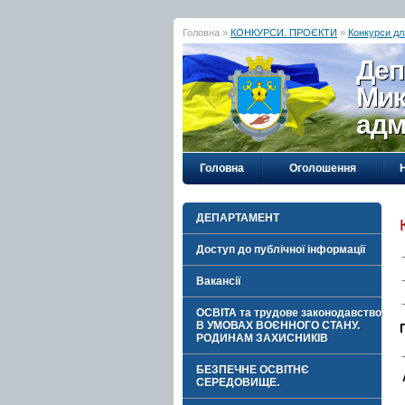
Головна »
КОНКУРСИ. ПРОЄКТИ
»
Конкурси дл
Деп
Мик
адм
Головна
Оголошення
ДЕПАРТАМЕНТ
Доступ до публічної інформації
Вакансії
ОСВІТА та трудове законодавство
В УМОВАХ ВОЄННОГО СТАНУ.
РОДИНАМ ЗАХИСНИКІВ
БЕЗПЕЧНЕ ОСВІТНЄ
СЕРЕДОВИЩЕ.