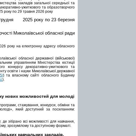
истецтва закладів загальної середньої та
 декоративно-ужиткового та образотворчого
25 року по 29 травня 2026 року
 02 грудня 2025 року по 23 березня
орчості Миколаївської обласної ради
026 року
на електронну адресу обласного
аївської обласної державної (військової)
альним управлінням Міністерства юстиції
о конкурсу декоративно-ужиткового та
ту освіти і науки Миколаївської державної
5/
) та власному сайті обласного Будинку
kc
).
шуку нових можливостей для молоді
програми, стажування, конкурси, обміни та
олоді», який доступний за посиланням:
 де зібрано всі можливості для навчання,
ному, зрозумілому та доступному форматі.
аїнських навчальних закладів.