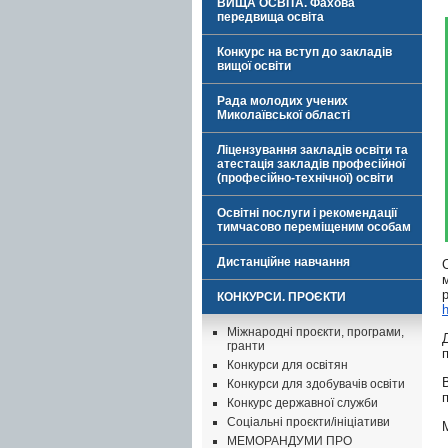
ВИЩА ОСВІТА. Фахова
передвища освіта
Конкурс на вступ до закладів
вищої освіти
Рада молодих учених
Миколаївської області
Ліцензування закладів освіти та
атестація закладів професійної
(професійно-технічної) освіти
Освітні послуги і рекомендації
тимчасово переміщеним особам
Дистанційне навчання
КОНКУРСИ. ПРОЄКТИ
Міжнародні проєкти, програми,
гранти
Конкурси для освітян
Конкурси для здобувачів освіти
Конкурс державної служби
Соціальні проєкти/ініціативи
МЕМОРАНДУМИ ПРО