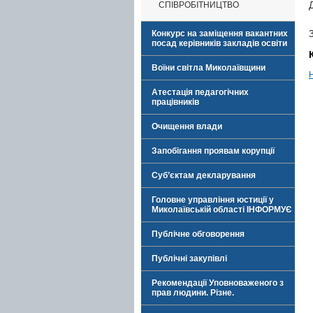
СПІВРОБІТНИЦТВО
Конкурс на заміщення вакантних
посад керівників закладів освіти
Воїни світла Миколаївщини
Атестація педагогічних
працівників
Очищення влади
Запобігання проявам корупції
Суб’єктам декларування
Головне управління юстиції у
Миколаївській області ІНФОРМУЄ
Публічне обговорення
Публічні закупівлі
Рекомендації Уповноваженого з
прав людини. Різне.