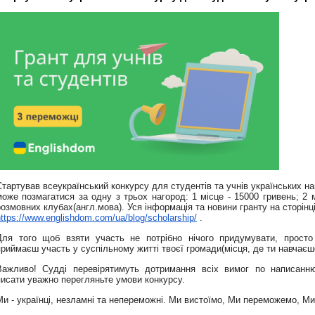
Стартував всеукраїнський конкурсу для
студентів та учнів українських
на
може позмагатися за одну з трьох
нагород: 1 місце - 15000 гривень; 2 
розмовних
клубах(англ.мова). Уся інформація та
новини гранту на сторінц
https://www.englishdom.com/ua/
blog/scholarship/
.
Для того щоб взяти участь не потрібно
нічого придумувати, прост
приймаєш
участь у суспільному житті твоєї
громади(місця, де ти навчаєш
Важливо! Судді перевірятимуть
дотримання всіх вимог по написан
писати
уважно перегляньте умови конкурсу.
Ми - українці, незламні та непереможні.
Ми вистоїмо, Ми переможемо, М