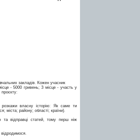
вчальних закладів. Кожен учасник
місце - 5000
гривень; 3 місце - участь у
і проєкту:
о розкажи
власну історію: Як саме ти
ся; міста;
району; області; країни).
ню та
відправці статей, тому перш ніж
и
відродимося.