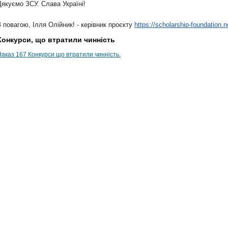
Дякуємо ЗСУ. Слава Україні!
З повагою, Ілля Олійник! - керівник
проєкту
https://scholarship-foundation
.n
Конкурси, що втратили чинність
Наказ 167 Конкурси що втратили чинність.