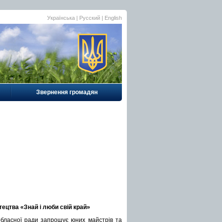
Українська |
Русский
|
English
Звернення громадян
ецтва «Знай і люби свій край»
 обласної ради запрошує юних майстрів та