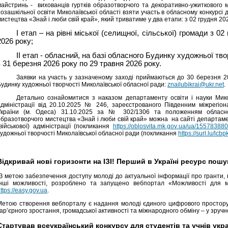
майстринь - вихованців гуртків образотворчого та декоративно-ужиткового м
позашкільної освіти Миколаївської області взяти участь в обласному конкурсі
истецтва «Знай і люби свій край», який триватиме у два етапи: з
02 грудня 20
І етап – на рівні міської (селищної, сільської) громади з
2026 року;
ІІ етап - обласний, на базі обласного Будинку художньої тв
з 31 березня 2026 року по 29 травня 2026 року.
Заявки на участь у зазначеному заході приймаються до
30 березня 2
удинку художньої творчості Миколаївської обласної ради
:
znailubikrai@ukr.net
.
Детально ознайомитися з наказом департаменту освіти і науки Микол
адміністрації від 20.10.2025 № 246, зареєстрованого Південним міжрегіон
України (м. Одеса)
31.10.2025 за № 302/1306 та положенням обласног
образотворчого мистецтва «Знай і люби свій край» можна на сайті департамен
військової) адміністрації (покликання
https
://
oblosvita
.
mk
.
gov
.
ua
/
ua
/155783880
художньої творчості Миколаївської обласної ради (покликання
https://surl.lu/lcbp
Відкривай нові горизонти на ІЗІ! Перший в Україні ресурс по
З метою забезпечення доступу молоді до актуальної інформації про гранти, 
інші можливості, розроблено та запущено вебпортал «Можливості для м
ttps://easy.gov.ua
.
Метою створення вебпорталу є надання молоді єдиного цифрового простору,
ар’єрного зростання, громадської активності та міжнародного обміну – у зруч
Стартував всеукраїнський конкурсу для студентів та учнів укр