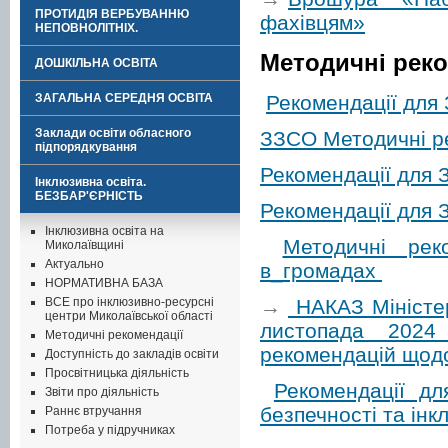
ПРОТИДІЯ ВЕРБУВАННЮ
фахівцям»
НЕПОВНОЛІТНІХ.
Методичні реко
ДОШКІЛЬНА ОСВІТА
Рекомендації для
ЗАГАЛЬНА СЕРЕДНЯ ОСВІТА
Заклади освіти обласного
ЗЗСО Методичні ре
підпорядкування
Рекомендації для
Інклюзивна освіта.
БЕЗБАР'ЄРНІСТЬ
Рекомендації для 
Інклюзивна освіта на
Методичні рек
Миколаївщині
Актуально
в_громадах
НОРМАТИВНА БАЗА
→
НАКАЗ Міністер
ВСЕ про інклюзивно-ресурсні
центри Миколаївської області
листопада 2024
Методичні рекомендації
рекомендацій щод
Доступність до закладів освіти
Просвітницька діяльність
Рекомендації дл
Звіти про діяльність
безпечності та ін
Раннє втручання
Потреба у підручниках