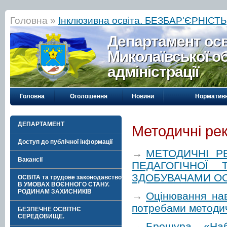
Головна »
Інклюзивна освіта. БЕЗБАР'ЄРНІСТЬ
Департамент осві
Миколаївської о
адміністрації
Головна
Оголошення
Новини
Нормативн
ДЕПАРТАМЕНТ
Методичні ре
Доступ до публічної інформації
→
МЕТОДИЧНІ Р
Вакансії
ПЕДАГОГІЧНОЇ 
ЗДОБУВАЧАМИ ОС
ОСВІТА та трудове законодавство
В УМОВАХ ВОЄННОГО СТАНУ.
РОДИНАМ ЗАХИСНИКІВ
→
Оцінювання нав
потребами методич
БЕЗПЕЧНЕ ОСВІТНЄ
СЕРЕДОВИЩЕ.
→
Брошура «Наб