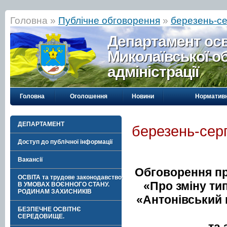
Головна »
Публічне обговорення
»
березень-с
Департамент осві
Миколаївської о
адміністрації
Головна
Оголошення
Новини
Нормативн
ДЕПАРТАМЕНТ
березень-сер
Доступ до публічної інформації
Вакансії
Обговорення пр
ОСВІТА та трудове законодавство
«
Про зміну ти
В УМОВАХ ВОЄННОГО СТАНУ.
РОДИНАМ ЗАХИСНИКІВ
«Антонівський 
БЕЗПЕЧНЕ ОСВІТНЄ
СЕРЕДОВИЩЕ.
та 