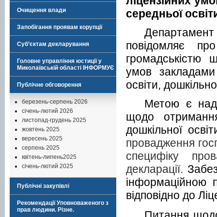
ліцензійних умо
Очищення влади
середньої освіти
Запобігання проявам корупції
Департамент
повідомляє пр
Суб’єктам декларування
громадськістю щ
Головне управління юстиції у
Миколаївській області ІНФОРМУЄ
умов закладами 
освіти, дошкільно
Публічне обговорення
Метою є над
березень-серпень 2026
січень-лютий 2026
щодо отримання
листопад-грудень 2025
дошкільної освіт
жовтень 2025
вересень 2025
провадження госп
серпень 2025
специфіку пров
квітень-липень2025
декларації.
Забез
січень-лютий 2025
інформаційною п
Публічні закупівлі
відповідно до Лі
Рекомендації Уповноваженого з
прав людини. Різне.
Питання щодо