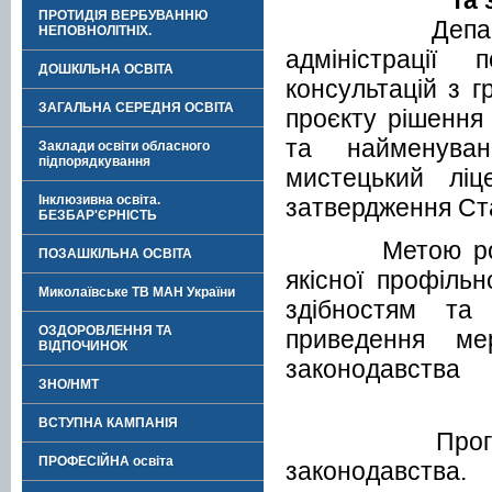
ПРОТИДІЯ ВЕРБУВАННЮ
Департамент 
НЕПОВНОЛІТНІХ.
адміністрації
ДОШКІЛЬНА ОСВІТА
консультацій з 
ЗАГАЛЬНА СЕРЕДНЯ ОСВІТА
проєкту рішення
та найменуван
Заклади освіти обласного
підпорядкування
мистецький л
Інклюзивна освіта.
затвердження Ст
БЕЗБАР'ЄРНІСТЬ
Метою розроб
ПОЗАШКІЛЬНА ОСВІТА
якісної профільн
Миколаївське ТВ МАН України
здібностям та
ОЗДОРОВЛЕННЯ ТА
приведення ме
ВІДПОЧИНОК
зак
ЗНО/НМТ
ВСТУПНА КАМПАНІЯ
Прогноз рез
ПРОФЕСІЙНА освіта
законодавства.