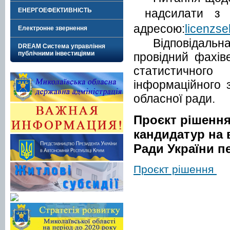
надсилати 
ЕНЕРГОЕФЕКТИВНІСТЬ
адресою:
licenzse
Електронне звернення
Відповідальн
DREAM Система управління
публічними інвестиціями
провідний фахів
статистичного
інформаційного з
обласної ради.
Проєкт рішення
кандидатур на
Ради України п
Проєкт рішення