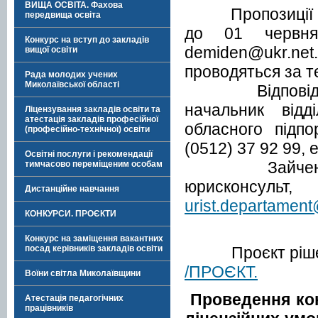
ВИЩА ОСВІТА. Фахова
Пропозиції що
передвища освіта
до 01 червн
Конкурс на вступ до закладів
demiden@ukr.net
вищої освіти
проводяться за те
Рада молодих учених
Миколаївської області
Відповідальні
начальник відд
Ліцензування закладів освіти та
атестація закладів професійної
обласного підпо
(професійно-технічної) освіти
(0512) 37 92 99, е
Освітні послуги і рекомендації
Зайченко Оле
тимчасово переміщеним особам
юрисконсуль
Дистанційне навчання
urist.departament
КОНКУРСИ. ПРОЄКТИ
Конкурс на заміщення вакантних
Проєкт рішен
посад керівників закладів освіти
/ПРОЄКТ.
Воїни світла Миколаївщини
Проведення кон
Атестація педагогічних
працівників