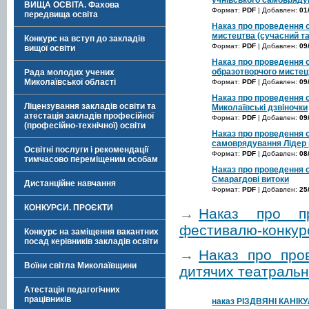
ВИЩА ОСВІТА. Фахова
Формат:
PDF
| Добавлен:
01
передвища освіта
Наказ про проведення 
мистецтва (сучасний т
Конкурс на вступ до закладів
Формат:
PDF
| Добавлен:
09
вищої освіти
Наказ про проведення 
образотворчого мистецт
Рада молодих учених
Миколаївської області
Формат:
PDF
| Добавлен:
09
Наказ про проведення о
Ліцензування закладів освіти та
Миколаївські дзвіночки
атестація закладів професійної
Формат:
PDF
| Добавлен:
09
(професійно-технічної) освіти
Наказ про проведення о
самоврядування Лідер 
Освітні послуги і рекомендації
Формат:
PDF
| Добавлен:
08
тимчасово переміщеним особам
Наказ про проведення 
Смарагдові витоки
Дистанційне навчання
Формат:
PDF
| Добавлен:
25
КОНКУРСИ. ПРОЄКТИ
→
Наказ про пр
фестивалю-конкурс
Конкурс на заміщення вакантних
посад керівників закладів освіти
→
Наказ про про
Воїни світла Миколаївщини
дитячих театральни
Атестація педагогічних
працівників
наказ РІЗДВЯНІ КАНІК