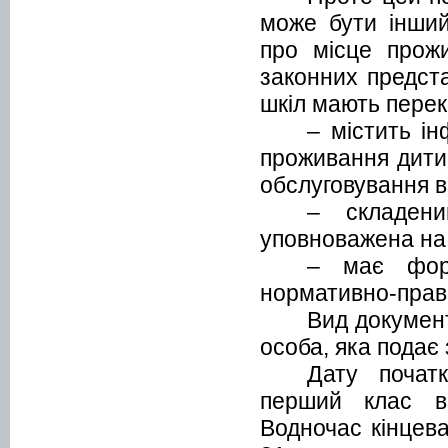
може бути інший
про місце прожи
законних предст
шкіл мають перек
– містить ін
проживання дитини
обслуговування ві
– складени
уповноважена на 
– має форм
нормативно-прав
Вид докумен
особа, яка подає
Дату почат
перший клас ви
Водночас кінцева