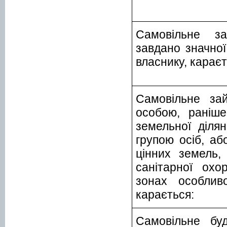
Самовільне за
завдано значної
власнику, караєт
Самовільне зай
особою, раніш
земельної діля
групою осіб, а
цінних земель,
санітарної охо
зонах особлив
карається:
Самовільне бу