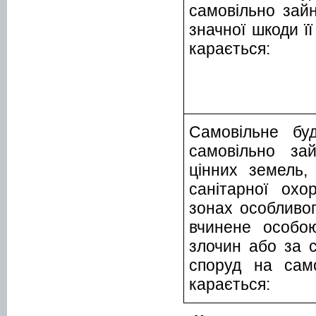
самовільно зайн
значної шкоди ї
карається:
Самовільне бу
самовільно зай
цінних земель,
санітарної охо
зонах особливо
вчинене особо
злочин або за с
споруд на само
карається: