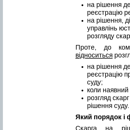
на рішення д
реєстрацію р
на рішення, д
управлінь юст
розгляду скарг
Проте, до ком
відноситься
розгл
на рішення д
реєстрацію пр
суду;
коли наявний 
розгляд скарг 
рішення суду.
Який порядок і 
Скарга на ріш