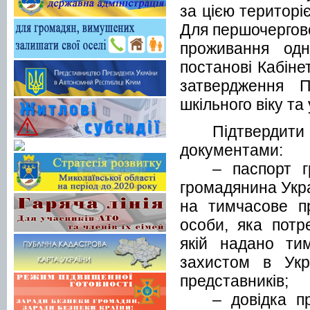
за цією територіє
Для першочергово
проживання одн
постанові Кабіне
затвердження П
шкільного віку та 
Підтвердит
документами:
– паспорт г
громадянина Укра
на тимчасове пр
особи, яка потр
якій надано ти
захистом в Укр
представників;
– довідка п