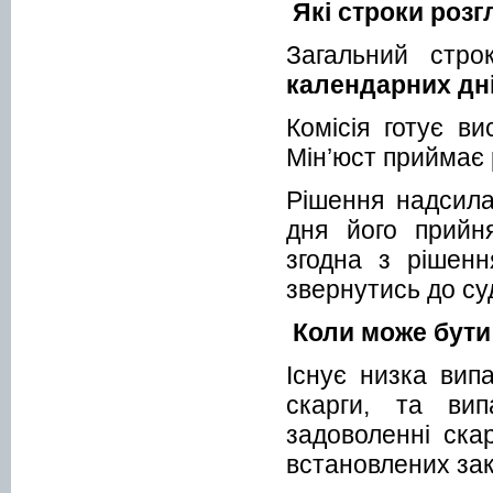
Які строки роз
Загальний стр
календарних дн
Комісія готує ви
Мін’юст приймає 
Рішення надсила
дня його прийня
згодна з рішенн
звернутись до су
Коли може бути
Існує низка випа
скарги, та вип
задоволенні ск
встановлених за