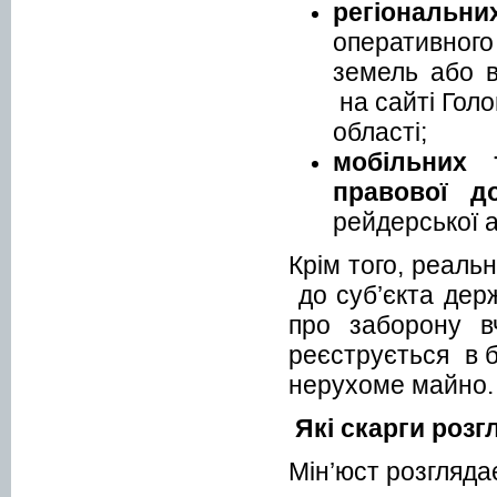
регіональни
оперативного
земель або 
на сайті Голо
області;
мобільних 
правової д
рейдерської 
Крім того, реаль
до суб’єкта держ
про заборону вч
реєструється в б
нерухоме майно.
Які скарги розг
Мін’юст розгляда