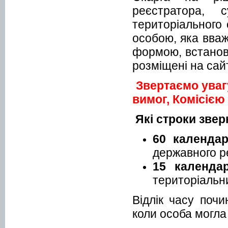
реєстратора, 
територіального 
особою, яка вваж
формою, встанов
розміщені на сай
Звертаємо уваг
вимог, Комісією 
Які строки звер
60 календар
державного ре
15 календа
територіальни
Відлік часу поч
коли особа могла