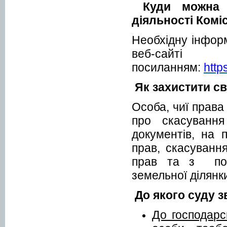
Куди можна 
діяльності Коміс
Необхідну інфор
веб-са
посиланням:
http
Як захистити с
Особа, чиї права
про скасуванн
документів, на 
прав, скасуванн
прав та з поз
земельної ділянк
До якого суду 
До господарс