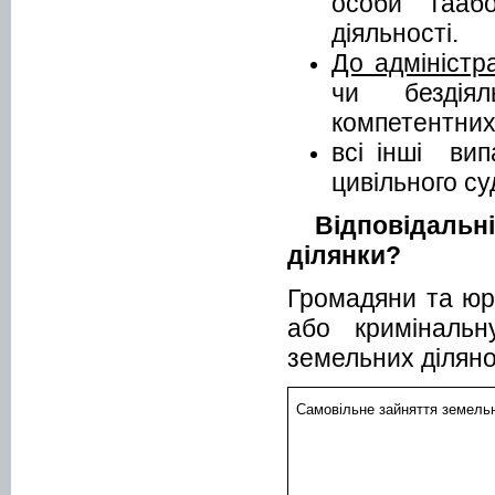
особи тааб
діяльності.
До адміністр
чи бездіял
компетентних
всі інші ви
цивільного су
Відповідаль
ділянки?
Громадяни та юри
або кримінальн
земельних діляно
Самовільне зайняття земельн