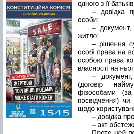
одного з її батьк
– довідка п
особи;
– документ,
житло;
– рішення с
особі права на в
особою права ко
власності на ньо
– документ
(договір найм
фізособами (за
посвідчення) чи
щодо користуванн
– довідка пр
– акт обстеж
Проте цей п