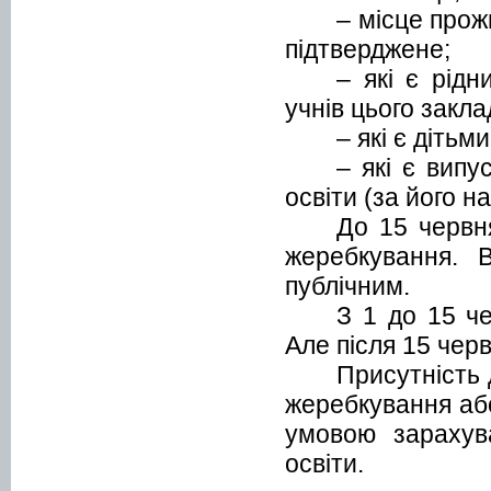
– місце прож
підтверджене;
– які є рід
учнів цього закла
– які є дітьм
– які є випу
освіти (за його на
До 15 червня
жеребкування.
публічним.
З 1 до 15 ч
Але після 15 черв
Присутність 
жеребкування або
умовою зарахув
освіти.