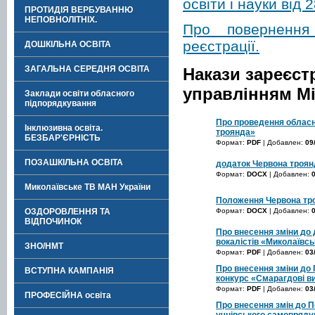
освіти і науки від 
ПРОТИДІЯ ВЕРБУВАННЮ
НЕПОВНОЛІТНІХ.
Про повернення 
реєстрації.
ДОШКІЛЬНА ОСВІТА
ЗАГАЛЬНА СЕРЕДНЯ ОСВІТА
Накази зареєст
управлінням Мі
Заклади освіти обласного
підпорядкування
Про проведення обласно
Інклюзивна освіта.
троянда»
БЕЗБАР'ЄРНІСТЬ
Формат:
PDF
| Добавлен:
09
ПОЗАШКІЛЬНА ОСВІТА
додаток Червона троян
Формат:
DOCX
| Добавлен:
Миколаївське ТВ МАН України
Положення Червона тр
Формат:
DOCX
| Добавлен:
ОЗДОРОВЛЕННЯ ТА
ВІДПОЧИНОК
Про внесення зміни до 
вокалістів «Миколаївсь
ЗНО/НМТ
Формат:
PDF
| Добавлен:
03
Про внесення зміни до
ВСТУПНА КАМПАНІЯ
конкурс «Смарагдові в
Формат:
PDF
| Добавлен:
03
ПРОФЕСІЙНА освіта
Про внесення змін до 
учнівського самовряду