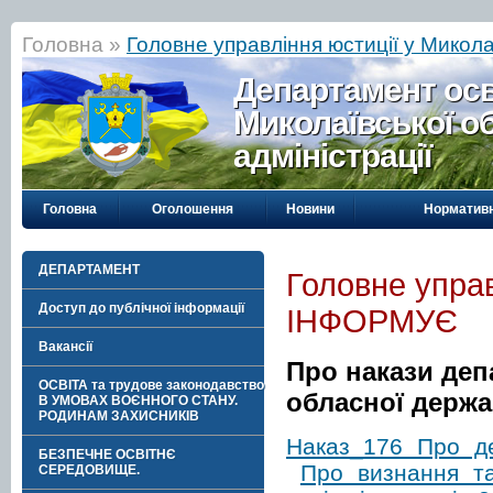
Головна »
Головне управління юстиції у Микол
Департамент осві
Миколаївської о
адміністрації
Головна
Оголошення
Новини
Нормативн
ДЕПАРТАМЕНТ
Головне управ
Доступ до публічної інформації
ІНФОРМУЄ
Вакансії
Про накази деп
ОСВІТА та трудове законодавство
обласної держав
В УМОВАХ ВОЄННОГО СТАНУ.
РОДИНАМ ЗАХИСНИКІВ
Наказ_176 Про де
БЕЗПЕЧНЕ ОСВІТНЄ
Про визнання та
СЕРЕДОВИЩЕ.