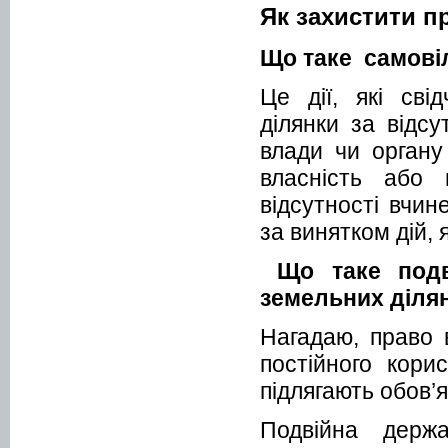
Як захистити п
Що таке самовіл
Це дії, які сві
ділянки за відсу
влади чи органу
власність або
відсутності вчин
за винятком дій, 
Що таке подв
земельних діля
Нагадаю, право 
постійного кори
підлягають обов’
Подвійна держ