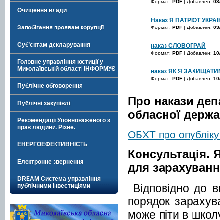
Формат:
PDF
| Добавлен:
03
Очищення влади
Наказ Я ПАТРІОТ УКРА
Запобігання проявам корупції
Формат:
PDF
| Добавлен:
03
Суб’єктам декларування
наказ СЛОВОГРАЙ
Формат:
PDF
| Добавлен:
10
Головне управління юстиції у
Миколаївській області ІНФОРМУЄ
наказ ЯК Я ЗАХИЩАТ
Формат:
PDF
| Добавлен:
10
Публічне обговорення
Про накази деп
Публічні закупівлі
обласної держав
Рекомендації Уповноваженого з
прав людини. Різне.
ОБХТ про опубліку
ЕНЕРГОЕФЕКТИВНІСТЬ
Консультація. 
Електронне звернення
для зарахуванн
DREAM Система управління
Відповідно до в
публічними інвестиціями
порядок зарахув
може піти в школ