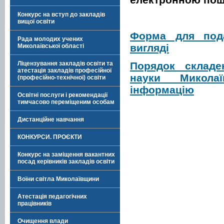
Конкурс на вступ до закладів
вищої освіти
Форма для под
Рада молодих учених
вигляді
Миколаївської області
Порядок складе
Ліцензування закладів освіти та
атестація закладів професійної
науки
Микола
(професійно-технічної) освіти
інформацію
Освітні послуги і рекомендації
тимчасово переміщеним особам
Дистанційне навчання
КОНКУРСИ. ПРОЄКТИ
Конкурс на заміщення вакантних
посад керівників закладів освіти
Воїни світла Миколаївщини
Атестація педагогічних
працівників
Очищення влади