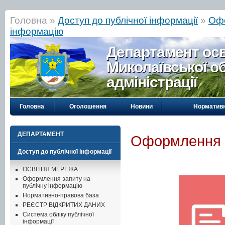
Головна »
Доступ до публічної інформації
»
Офо
інформацію
Департамент осві
Миколаївської о
адміністрації
Головна
Оголошення
Новини
Нормативн
ДЕПАРТАМЕНТ
Оформлення з
Доступ до публічної інформації
ОСВІТНЯ МЕРЕЖА
Оформлення запиту на
публічну інформацію
Нормативно-правова база
РЕЄСТР ВІДКРИТИХ ДАНИХ
Система обліку публічної
інформації