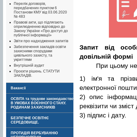
Перелік договорів,
передбачених пунктом 6
Постанови КМУ від 03.06.2020
№ 483
Правові акти, що підлягають
оприлюдненню відповідно до
Закону України «Про доступ до
публічної інформації»
Звіти про надходження запитів
Запит від особ
Забезпечення закладів освіти
захисними спорудами
довільній формі
цивільного захисту, та
укриттями
При цьому не
Внутрішній аудит
Проєкти рішень. СТАТУТИ
ЗАКЛАДІВ.
1) ім'я та пріз
електронної пошти
Вакансії
2) опис інформаці
ОСВІТА та трудове законодавство
В УМОВАХ ВОЄННОГО СТАНУ.
реквізити чи зміст
РОДИНАМ ЗАХИСНИКІВ
3) підпис і дату.
БЕЗПЕЧНЕ ОСВІТНЄ
СЕРЕДОВИЩЕ.
ПРОТИДІЯ ВЕРБУВАННЮ