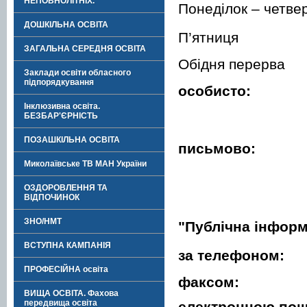
НЕПОВНОЛІТНІХ.
П
онеділок – четве
ДОШКІЛЬНА ОСВІТА
П
’ятниця
ЗАГАЛЬНА СЕРЕДНЯ ОСВІТА
О
бідня перерва
Заклади освіти обласного
підпорядкування
особисто:
Інклюзивна освіта.
БЕЗБАР'ЄРНІСТЬ
ПОЗАШКІЛЬНА ОСВІТА
письмово:
Миколаївське ТВ МАН України
ОЗДОРОВЛЕННЯ ТА
ВІДПОЧИНОК
ЗНО/НМТ
"Публічна інформ
ВСТУПНА КАМПАНІЯ
за телефоном:
ПРОФЕСІЙНА освіта
факсом:
ВИЩА ОСВІТА. Фахова
передвища освіта
електронною по