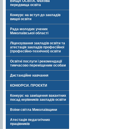
ВИЩА ОСВІТА. Фахова
передвища освіта
Конкурс на вступ до закладів
вищої освіти
Рада молодих учених
Миколаївської області
Ліцензування закладів освіти та
атестація закладів професійної
(професійно-технічної) освіти
Освітні послуги і рекомендації
тимчасово переміщеним особам
Дистанційне навчання
КОНКУРСИ. ПРОЄКТИ
Конкурс на заміщення вакантних
посад керівників закладів освіти
Воїни світла Миколаївщини
Атестація педагогічних
працівників