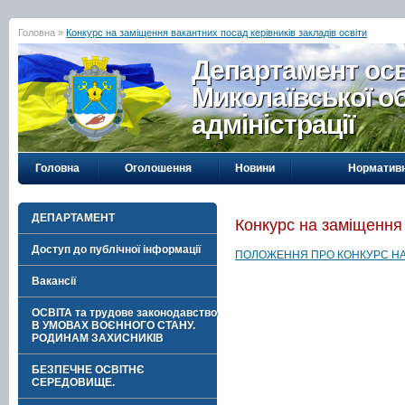
Головна »
Конкурс на заміщення вакантних посад керівників закладів освіти
Департамент осві
Миколаївської о
адміністрації
Головна
Оголошення
Новини
Нормативн
ДЕПАРТАМЕНТ
Конкурс на заміщення 
Доступ до публічної інформації
ПОЛОЖЕННЯ ПРО КОНКУРС НА 
Вакансії
ОСВІТА та трудове законодавство
В УМОВАХ ВОЄННОГО СТАНУ.
РОДИНАМ ЗАХИСНИКІВ
БЕЗПЕЧНЕ ОСВІТНЄ
СЕРЕДОВИЩЕ.