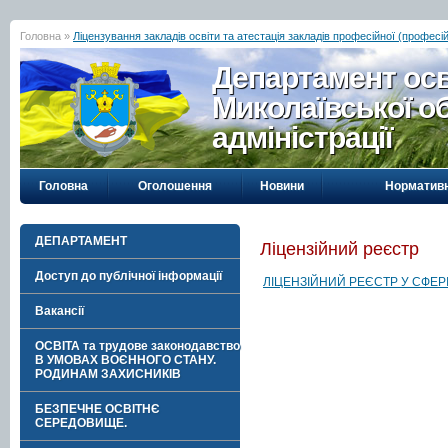
Головна »
Ліцензування закладів освіти та атестація закладів професійної (професій
Департамент осві
Миколаївської о
адміністрації
Головна
Оголошення
Новини
Нормативн
ДЕПАРТАМЕНТ
Ліцензійний реєстр
Доступ до публічної інформації
ЛІЦЕНЗІЙНИЙ РЕЄСТР У СФЕРІ
Вакансії
ОСВІТА та трудове законодавство
В УМОВАХ ВОЄННОГО СТАНУ.
РОДИНАМ ЗАХИСНИКІВ
БЕЗПЕЧНЕ ОСВІТНЄ
СЕРЕДОВИЩЕ.