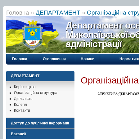
Головна »
ДЕПАРТАМЕНТ
»
Організаційна стр
Департамент осві
Миколаївської о
адміністрації
Головна
Оголошення
Новини
Нормативн
ДЕПАРТАМЕНТ
Організаційна
Керівництво
Організаційна структура
Діяльність
Колегія
Контакти
Доступ до публічної інформації
Вакансії