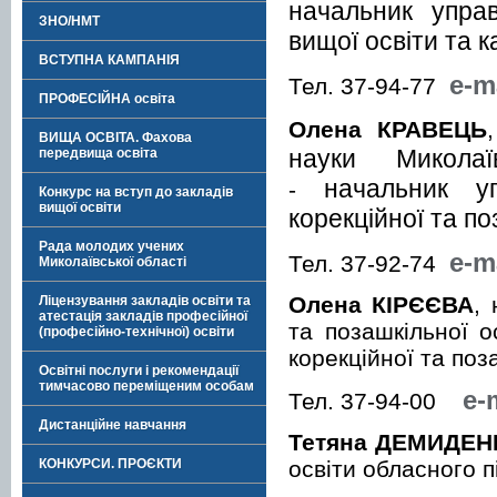
начальник управ
ЗНО/НМТ
вищої освіти та 
ВСТУПНА КАМПАНІЯ
e-m
Тел. 37-94-77
ПРОФЕСІЙНА освіта
Олена КРАВЕЦЬ
ВИЩА ОСВІТА. Фахова
науки Миколаї
передвища освіта
начальник уп
-
Конкурс на вступ до закладів
вищої освіти
корекційної та по
Рада молодих учених
e-m
Тел. 37-92-74
Миколаївської області
Олена КІРЄЄВА
,
Ліцензування закладів освіти та
атестація закладів професійної
та позашкільної о
(професійно-технічної) освіти
корекційної та поз
Освітні послуги і рекомендації
тимчасово переміщеним особам
e-
Тел. 37-94-00
Дистанційне навчання
Тетяна ДЕМИДЕН
освіти обласного 
КОНКУРСИ. ПРОЄКТИ