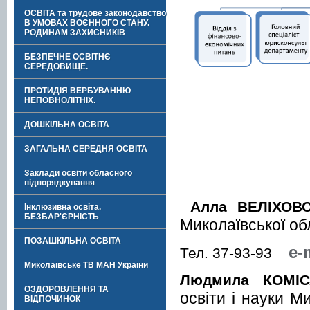
ОСВІТА та трудове законодавство
В УМОВАХ ВОЄННОГО СТАНУ.
РОДИНАМ ЗАХИСНИКІВ
БЕЗПЕЧНЕ ОСВІТНЄ
СЕРЕДОВИЩЕ.
ПРОТИДІЯ ВЕРБУВАННЮ
НЕПОВНОЛІТНІХ.
ДОШКІЛЬНА ОСВІТА
ЗАГАЛЬНА СЕРЕДНЯ ОСВІТА
Заклади освіти обласного
підпорядкування
Алла ВЕЛІХОВ
Інклюзивна освіта.
БЕЗБАР'ЄРНІСТЬ
Миколаївської об
ПОЗАШКІЛЬНА ОСВІТА
e-
Тел. 37-93-93
Миколаївське ТВ МАН України
Людмила КОМІ
ОЗДОРОВЛЕННЯ ТА
освіти і науки М
ВІДПОЧИНОК