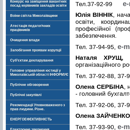
Конкурс на заміщення вакантних
e-
Тел.37-92-99
посад керівників закладів освіти
Юлія ВІННІК
, нач
Воїни світла Миколаївщини
освіти, координа
Атестація педагогічних
професійної (про
працівників
забезпечення.
Очищення влади
e-m
Тел. 37-94-95,
Запобігання проявам корупції
Наталя ХРУЩ,
Суб’єктам декларування
організаційного ро
Головне управління юстиції у
Тел. 37-92-88, 37-
Миколаївській області ІНФОРМУЄ
Публічне обговорення
Олена СЕРБІНА
, 
- головний бухгал
Публічні закупівлі
Тел. 37-92-06, 37-
Рекомендації Уповноваженого з
прав людини. Різне.
Олена ЗАЙЧЕНКО
ЕНЕРГОЕФЕКТИВНІСТЬ
e-m
Тел. 37-93-90,
Електронне звернення