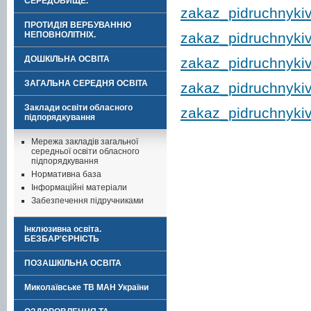
СЕРЕДОВИЩЕ.
zakaz_pidruchnyki
ПРОТИДІЯ ВЕРБУВАННЮ
zakaz_pidruchnyki
НЕПОВНОЛІТНІХ.
ДОШКІЛЬНА ОСВІТА
zakaz_pidruchnyki
ЗАГАЛЬНА СЕРЕДНЯ ОСВІТА
zakaz_pidruchnyki
Заклади освіти обласного
zakaz_pidruchnyki
підпорядкування
Мережа закладів загальної
середньої освіти обласного
підпорядкування
Нормативна база
Інформаційні матеріали
Забезпечення підручниками
Інклюзивна освіта.
БЕЗБАР'ЄРНІСТЬ
ПОЗАШКІЛЬНА ОСВІТА
Миколаївське ТВ МАН України