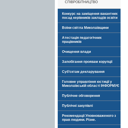
СПІВРОБІТНИЦТВО
Конкурс на заміщення вакантних
посад керівників закладів освіти
Воїни світла Миколаївщини
Атестація педагогічних
працівників
Очищення влади
Запобігання проявам корупції
Суб’єктам декларування
Головне управління юстиції у
Миколаївській області ІНФОРМУЄ
Публічне обговорення
Публічні закупівлі
Рекомендації Уповноваженого з
прав людини. Різне.