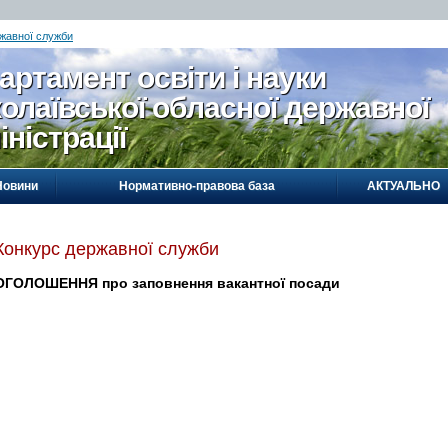
жавної служби
артамент освіти і науки
олаївської обласної державної
іністрації
Новини
Нормативно-правова база
АКТУАЛЬНО
Конкурс державної служби
ОГОЛОШЕННЯ про заповнення вакантної посади