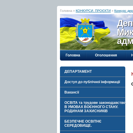
Головна »
КОНКУРСИ. ПРОЄКТИ
»
Конкурс дер
Деп
Мик
адм
Головна
Оголошення
ДЕПАРТАМЕНТ
Доступ до публічної інформації
Вакансії
ОСВІТА та трудове законодавство
В УМОВАХ ВОЄННОГО СТАНУ.
РОДИНАМ ЗАХИСНИКІВ
БЕЗПЕЧНЕ ОСВІТНЄ
СЕРЕДОВИЩЕ.