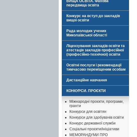
ВИЩА ОСВІТА. Фахова
передвища освіта
Конкурс на вступ до закладів
вищої освіти
Рада молодих учених
Миколаївської області
Ліцензування закладів освіти та
атестація закладів професійної
(професійно-технічної) освіти
Освітні послуги і рекомендації
тимчасово переміщеним особам
Дистанційне навчання
КОНКУРСИ. ПРОЄКТИ
Міжнародні проєкти, програми,
гранти
Конкурси для освітян
Конкурси для здобувачів освіти
Конкурс державної служби
Соціальні проєкти/ініціативи
МЕМОРАНДУМИ ПРО