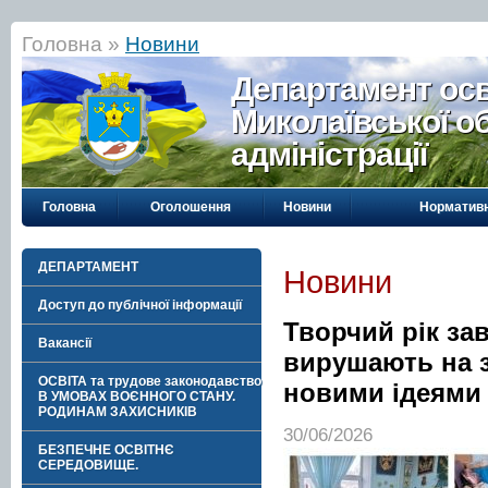
Головна »
Новини
Департамент осві
Миколаївської о
адміністрації
Головна
Оголошення
Новини
Нормативн
ДЕПАРТАМЕНТ
Новини
Доступ до публічної інформації
Творчий рік за
Вакансії
вирушають на з
ОСВІТА та трудове законодавство
новими ідеями 
В УМОВАХ ВОЄННОГО СТАНУ.
РОДИНАМ ЗАХИСНИКІВ
30/06/2026
БЕЗПЕЧНЕ ОСВІТНЄ
СЕРЕДОВИЩЕ.