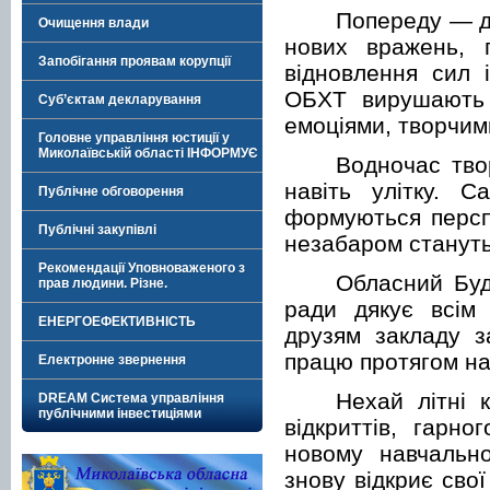
Попереду — до
Очищення влади
нових вражень, 
Запобігання проявам корупції
відновлення сил 
ОБХТ вирушають 
Суб’єктам декларування
емоціями, творчим
Головне управління юстиції у
Миколаївській області ІНФОРМУЄ
Водночас тво
навіть улітку. 
Публічне обговорення
формуються перспе
Публічні закупівлі
незабаром стануть
Рекомендації Уповноваженого з
Обласний Буд
прав людини. Різне.
ради дякує всім 
ЕНЕРГОЕФЕКТИВНІСТЬ
друзям закладу за
працю протягом на
Електронне звернення
Нехай літні 
DREAM Система управління
публічними інвестиціями
відкриттів, гарн
новому навчальн
знову відкриє сво