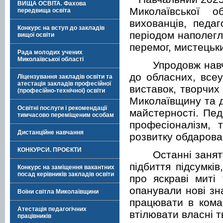
ВИЩА ОСВІТА. Фахова
Миколаївської 
передвища освіта
вихованців, педаг
Конкурс на вступ до закладів
періодом наполегл
вищої освіти
перемог, мистецьки
Рада молодих учених
Миколаївської області
Упродовж нав
до обласних, всеу
Ліцензування закладів освіти та
атестація закладів професійної
виставок, творчих 
(професійно-технічної) освіти
Миколаївщину та д
Освітні послуги і рекомендації
майстерності. Пед
тимчасово переміщеним особам
професіоналізм, 
Дистанційне навчання
розвитку обдарова
КОНКУРСИ. ПРОЄКТИ
Останні заня
підбиття підсумкі
Конкурс на заміщення вакантних
посад керівників закладів освіти
про яскраві миті
опанували нові зн
Воїни світла Миколаївщини
працювати в коман
Атестація педагогічних
втілювати власні т
працівників