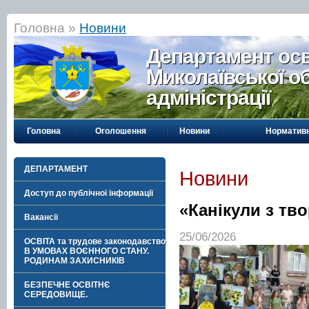
Головна »
Новини
Департамент осві
Миколаївської о
адміністрації
Головна
Оголошення
Новини
Нормативн
ДЕПАРТАМЕНТ
Новини
Доступ до публічної інформації
«Канікули з тв
Вакансії
25/06/2026
ОСВІТА та трудове законодавство
В УМОВАХ ВОЄННОГО СТАНУ.
РОДИНАМ ЗАХИСНИКІВ
БЕЗПЕЧНЕ ОСВІТНЄ
СЕРЕДОВИЩЕ.