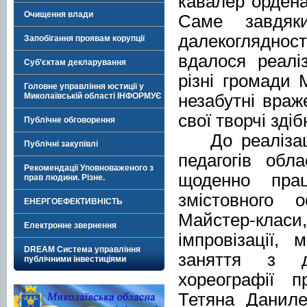
кавалер ордена
Очищення влади
Саме завдяки
далекоглядності
Запобігання проявам корупції
вдалося реалі
Суб’єктам декларування
різні громади
Головне управління юстиції у
незабутні враж
Миколаївській області ІНФОРМУЄ
свої творчі здіб
Публічне обговорення
До реаліза
Публічні закупівлі
педагогів
о
бла
Рекомендації Уповноваженого з
щоденно пра
прав людини. Різне.
змістовного о
ЕНЕРГОЕФЕКТИВНІСТЬ
Майстер-клас
Електронне звернення
імпровізації, 
DREAM Система управління
заняття з де
публічними інвестиціями
хореографії п
Тетяна Даниле