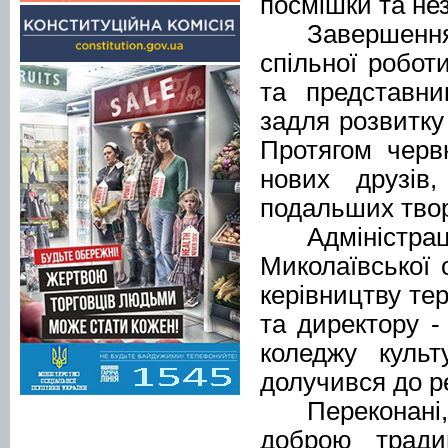
посмішки та нез
Завершенн
спільної роботи
та представни
задля розвитку
Протягом черв
нових друзів
подальших тво
Адміністра
Миколаївської
керівництву те
та директору -
коледжу культ
долучився до р
П
ереконан
доброю тради