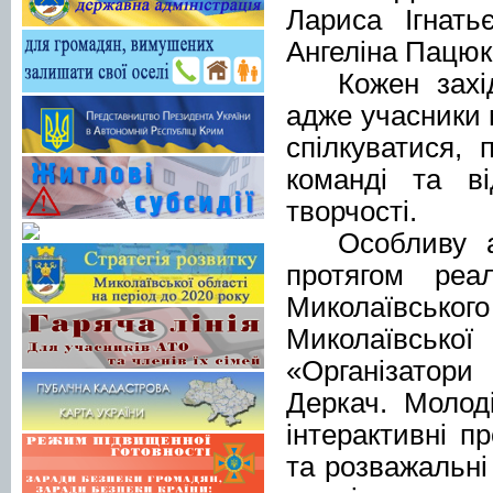
Лариса Ігнать
Ангеліна Пацюк
Кожен захі
адже учасники 
спілкуватися, 
команді та ві
творчості.
Особливу 
протягом реа
Миколаївськог
Миколаївсько
«Організатор
Деркач. Молоді
інтерактивні пр
та розважальні 