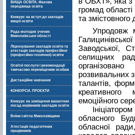
в ОБХТ», яка з
ВИЩА ОСВІТА. Фахова
передвища освіта
громад області 
та змістовного 
Конкурс на вступ до закладів
вищої освіти
Упродовж 
Рада молодих учених
Миколаївської області
Галицинівської 
Заводської, С
Ліцензування закладів освіти та
атестація закладів професійної
селищних ра
(професійно-технічної) освіти
організован
Освітні послуги і рекомендації
тимчасово переміщеним особам
розвивальних з
Дистанційне навчання
талантів, форм
креативного 
КОНКУРСИ. ПРОЄКТИ
емоційного сере
Конкурс на заміщення вакантних
посад керівників закладів освіти
Ініціаторо
о
бласного Буд
Воїни світла Миколаївщини
обласної ради
Атестація педагогічних
працівників