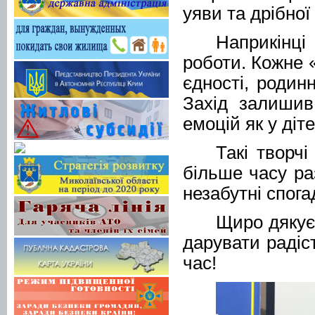
уяви та дрібної
Наприкінці
роботи. Кожне 
єдності, родин
Захід залишив
емоцій як у діте
Такі творч
більше часу ра
незабутні спога
Щиро дякує
дарувати радіс
час!