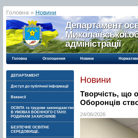
Головна »
Новини
Департамент осві
Миколаївської о
адміністрації
Головна
Оголошення
Новини
Нормативн
ДЕПАРТАМЕНТ
Новини
Доступ до публічної інформації
Творчість, що 
Вакансії
Оборонців ство
ОСВІТА та трудове законодавство
В УМОВАХ ВОЄННОГО СТАНУ.
24/06/2026
РОДИНАМ ЗАХИСНИКІВ
БЕЗПЕЧНЕ ОСВІТНЄ
СЕРЕДОВИЩЕ.