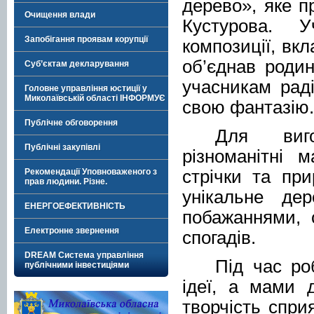
дерево», яке 
Очищення влади
Кустурова. У
Запобігання проявам корупції
композиції, вк
об’єднав роди
Суб’єктам декларування
учасникам рад
Головне управління юстиції у
Миколаївській області ІНФОРМУЄ
свою фантазію.
Публічне обговорення
Для виго
Публічні закупівлі
різноманітні м
стрічки та пр
Рекомендації Уповноваженого з
прав людини. Різне.
унікальне де
ЕНЕРГОЕФЕКТИВНІСТЬ
побажаннями, 
Електронне звернення
спогадів.
DREAM Система управління
Під час ро
публічними інвестиціями
ідеї, а мами 
творчість спри