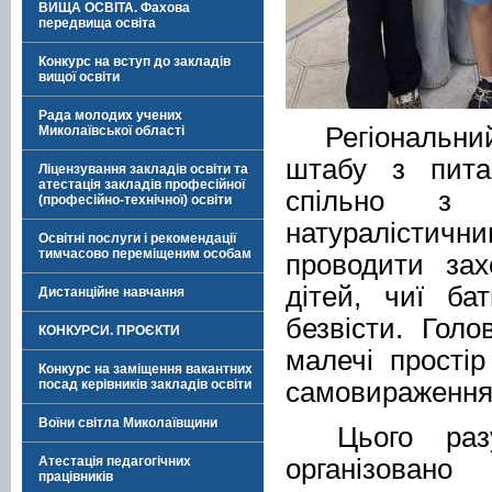
ВИЩА ОСВІТА. Фахова
передвища освіта
Конкурс на вступ до закладів
вищої освіти
Рада молодих учених
Регіональни
Миколаївської області
штабу з пита
Ліцензування закладів освіти та
атестація закладів професійної
спільно з М
(професійно-технічної) освіти
натуралістичн
Освітні послуги і рекомендації
тимчасово переміщеним особам
проводити зах
дітей, чиї ба
Дистанційне навчання
безвісти. Гол
КОНКУРСИ. ПРОЄКТИ
малечі прості
Конкурс на заміщення вакантних
самовираження 
посад керівників закладів освіти
Воїни світла Миколаївщини
Цього ра
організовано
Атестація педагогічних
працівників