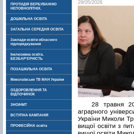
29/05/2026
ПРОТИДІЯ ВЕРБУВАННЮ
НЕПОВНОЛІТНІХ.
ДОШКІЛЬНА ОСВІТА
ЗАГАЛЬНА СЕРЕДНЯ ОСВІТА
Заклади освіти обласного
підпорядкування
Інклюзивна освіта.
БЕЗБАР'ЄРНІСТЬ
ПОЗАШКІЛЬНА ОСВІТА
Миколаївське ТВ МАН України
ОЗДОРОВЛЕННЯ ТА
ВІДПОЧИНОК
28 травня 
ЗНО/НМТ
аграрного універс
ВСТУПНА КАМПАНІЯ
України Миколи Т
вищої освіти з пи
ПРОФЕСІЙНА освіта
вищої освіти Микол