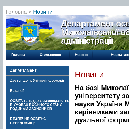
Головна »
Новини
Департамент осві
Миколаївської о
адміністрації
Головна
Оголошення
Новини
Нормативн
ДЕПАРТАМЕНТ
Новини
Доступ до публічної інформації
На базі Микола
Вакансії
університету за
ОСВІТА та трудове законодавство
науки України 
В УМОВАХ ВОЄННОГО СТАНУ.
РОДИНАМ ЗАХИСНИКІВ
керівниками за
дуальної форми
БЕЗПЕЧНЕ ОСВІТНЄ
СЕРЕДОВИЩЕ.