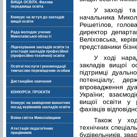
ВИЩА ОСВІТА. Фахова
передвища освіта
У заході та
начальника Микола
Конкурс на вступ до закладів
вищої освіти
Решетілов, голов
директор департам
Рада молодих учених
Миколаївської області
Веліховська, кері
представники бізн
Ліцензування закладів освіти та
атестація закладів професійної
(професійно-технічної) освіти
У ході нара
закладів вищої о
Освітні послуги і рекомендації
тимчасово переміщеним особам
підтримці дуальн
потенціалу; дер
Дистанційне навчання
впровадження дуа
КОНКУРСИ. ПРОЄКТИ
України; взаємод
вищої освіти у 
Конкурс на заміщення вакантних
посад керівників закладів освіти
фахівців відповідн
Воїни світла Миколаївщини
Також у ход
технічних спеціал
Атестація педагогічних
працівників
будівельників, зва