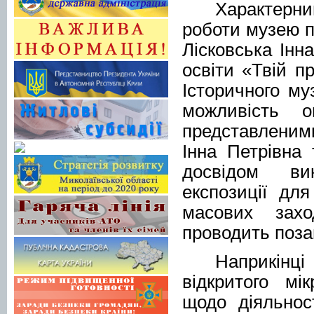
Характер
роботи музею п
Лісковська Інн
освіти «Твій пр
Історичного м
можливість о
представленими
Інна Петрівна
досвідом вик
експозиції дл
масових захо
проводить поза
Наприкінці
відкритого мі
щодо діяльност