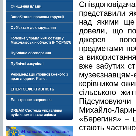
Співдоповідачам
Очищення влади
представили як 
Запобігання проявам корупції
над якими ще 
Суб’єктам декларування
довели, що по
джерел попо
Головне управління юстиції у
Миколаївській області ІНФОРМУЄ
предметами поб
Публічне обговорення
а використання
вже забутих с
Публічні закупівлі
музеєзнавця
Рекомендації Уповноваженого з
прав людини. Різне.
керівником ожи
ЕНЕРГОЕФЕКТИВНІСТЬ
сільського жит
Підсумовуючи
Електронне звернення
Михайло-Лари
DREAM Система управління
публічними інвестиціями
«Берегиня» – ц
стають частино