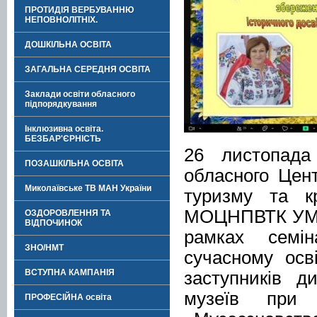
ПРОТИДІЯ ВЕРБУВАННЮ
НЕПОВНОЛІТНІХ.
ДОШКІЛЬНА ОСВІТА
ЗАГАЛЬНА СЕРЕДНЯ ОСВІТА
Заклади освіти обласного
підпорядкування
Інклюзивна освіта.
БЕЗБАР'ЄРНІСТЬ
26 листопада
ПОЗАШКІЛЬНА ОСВІТА
обласного Цент
Миколаївське ТВ МАН України
туризму та кр
МОЦНПВТК УМ) 
ОЗДОРОВЛЕННЯ ТА
ВІДПОЧИНОК
рамках семін
ЗНО/НМТ
сучасному осв
ВСТУПНА КАМПАНІЯ
заступників д
музеїв при з
ПРОФЕСІЙНА освіта