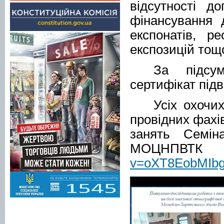
відсутності д
фінансування 
експонатів, р
експозицій тощ
За підсу
сертифікат підв
Усіх охочи
провідних фахів
занять Семін
МОЦНПВТ
v=oXT8EobMIbg