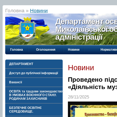
Головна »
Новини
Департамент осві
Миколаївської о
адміністрації
Головна
Оголошення
Новини
Нормативн
ДЕПАРТАМЕНТ
Новини
Доступ до публічної інформації
Проведено підс
Вакансії
«Діяльність му
ОСВІТА та трудове законодавство
В УМОВАХ ВОЄННОГО СТАНУ.
28/11/2025
РОДИНАМ ЗАХИСНИКІВ
БЕЗПЕЧНЕ ОСВІТНЄ
СЕРЕДОВИЩЕ.