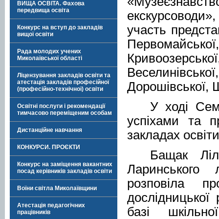
«Музеєзнавс
ВИЩА ОСВІТА. Фахова
передвища освіта
екскурсоводи», 
участь предста
Конкурс на вступ до закладів
вищої освіти
Первомайсь
Рада молодих учених
Кривоозерсь
Миколаївської області
Веселинівсь
Ліцензування закладів освіти та
атестація закладів професійної
Дорошівської, 
(професійно-технічної) освіти
У ході Сем
Освітні послуги і рекомендації
тимчасово переміщеним особам
успіхами та п
Дистанційне навчання
закладах освіти
КОНКУРСИ. ПРОЄКТИ
Бащак Ліл
Конкурс на заміщення вакантних
Ларинського 
посад керівників закладів освіти
розповіла пр
Воїни світла Миколаївщини
дослідницької 
Атестація педагогічних
базі шкільно
працівників