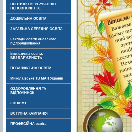
ПРОТИДІЯ ВЕРБУВАННЮ
НЕПОВНОЛІТНІХ.
ДОШКІЛЬНА ОСВІТА
ЗАГАЛЬНА СЕРЕДНЯ ОСВІТА
Заклади освіти обласного
підпорядкування
Інклюзивна освіта.
БЕЗБАР'ЄРНІСТЬ
ПОЗАШКІЛЬНА ОСВІТА
Миколаївське ТВ МАН України
ОЗДОРОВЛЕННЯ ТА
ВІДПОЧИНОК
ЗНО/НМТ
ВСТУПНА КАМПАНІЯ
ПРОФЕСІЙНА освіта