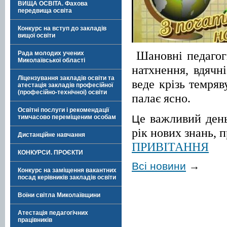
ВИЩА ОСВІТА. Фахова
передвища освіта
Конкурс на вступ до закладів
вищої освіти
Шановні педагог
Рада молодих учених
Миколаївської області
натхнення, вдячні
Ліцензування закладів освіти та
веде крізь темря
атестація закладів професійної
(професійно-технічної) освіти
палає ясно.
Освітні послуги і рекомендації
е важливий день
Ц
тимчасово переміщеним особам
рік нових знань, п
Дистанційне навчання
ПРИВІТАННЯ
КОНКУРСИ. ПРОЄКТИ
Всі новини
→
Конкурс на заміщення вакантних
посад керівників закладів освіти
Воїни світла Миколаївщини
Атестація педагогічних
працівників