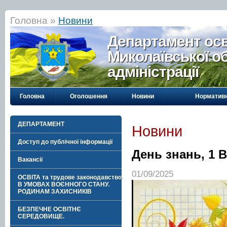
Головна »
Новини
Департамент осві
Миколаївської о
адміністрації
Головна
Оголошення
Новини
Нормативн
ДЕПАРТАМЕНТ
Новини
Доступ до публічної інформації
День знань, 1 
Вакансії
01/09/2025
ОСВІТА та трудове законодавство
В УМОВАХ ВОЄННОГО СТАНУ.
РОДИНАМ ЗАХИСНИКІВ
БЕЗПЕЧНЕ ОСВІТНЄ
СЕРЕДОВИЩЕ.